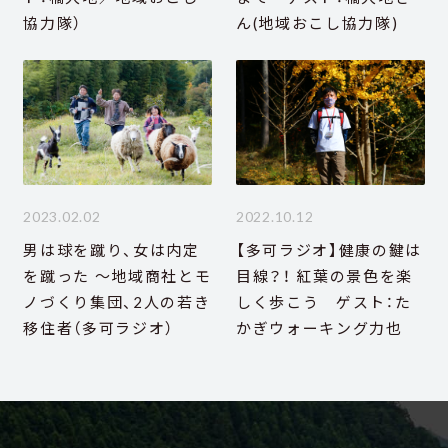
協力隊）
ん(地域おこし協力隊)
2023.02.02
2022.10.12
男は球を蹴り、女は内定
【多可ラジオ】健康の鍵は
を蹴った ～地域商社とモ
目線？！ 紅葉の景色を楽
ノづくり集団、2人の若き
しく歩こう ゲスト：た
移住者（多可ラジオ）
かぎウォーキング力也