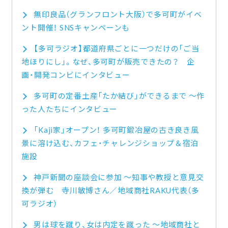
無印良品（グランフロント大阪）で多可町がイベ
ント開催！ SNSキャンペーンも
【多可ラジオ】都道府県ごとに一つだけの「ご当
地ほりにし」。なぜ、多可町が販売できたの？ 企
画・開発コンビにインタビュー
多可町の定番土産「たか結び」ができるまで ～作
った人たちにインタビュー
「Kaji家」オープン！ 多可町鍛冶屋の古き良き風
景に溶け込む、カフェ・チャレンジショップ＆宿泊
施設
神戸新聞の座談会に参加 ～知事や教授と意見交
換が弾む 寺川敏博さん／地域商社RAKU代表（多
可ラジオ）
男は球を蹴り、女は内定を蹴った ～地域商社と