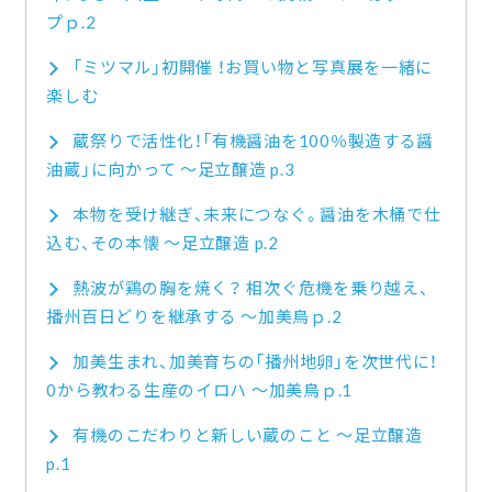
プｐ.2
「ミツマル」初開催 ！お買い物と写真展を一緒に
楽しむ
蔵祭りで活性化！「有機醤油を100％製造する醤
油蔵」に向かって ～足立醸造 p.3
本物を受け継ぎ、未来につなぐ。醤油を木桶で仕
込む、その本懐 ～足立醸造 p.2
熱波が鶏の胸を焼く？ 相次ぐ危機を乗り越え、
播州百日どりを継承する ～加美鳥ｐ.2
加美生まれ、加美育ちの「播州地卵」を次世代に！
0から教わる生産のイロハ ～加美鳥ｐ.1
有機のこだわりと新しい蔵のこと ～足立醸造
p.1