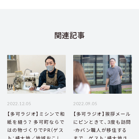
関連記事
2022.12.05
2022.09.05
【多可ラジオ】ミシンで和
【多可ラジオ】挨拶メール
紙を縫う？ 多可町ならで
にピンときて、3度も訪問
はの物づくりでPR（ゲス
―― カバン職人が移住する
ト：橘大地／地域おこし
まで ゲスト：橘大地さ