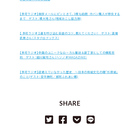
【多可ラジオ】挨拶メールにピンときて、3度も訪問 ―― カバン職人が移住する
まで ゲスト：橘大地さん(地域おこし協力隊)
【 多可ラジオ 】運を呼び込む会話のコツ、教えてください！ ゲスト：高橋
武男さん（スタブロブックス）
【多可ラジオ】全国のユニークなローカル雑誌＆装丁家としての横尾忠
則 ゲスト：越川誠司さん（ヘソノオMAGAZINE）
【多可ラジオ】途絶えていなかった歴史 ～日本の和紙文化の礎「杉原紙」
のこと(ゲスト：安平勝利／那珂ふれあい館)
SHARE