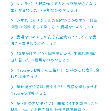
タカラバコ! 野菜作りで人との距離が近くなり、
世界が変わった ～農場なつめやしｐ.4
いずれはオリジナルの伝統野菜が誕生？ 自家
採種の役割、そして楽しさ ～農場なつめやしp.3
農場なつめやしの安心安全栽培って、どんな農
法？～農場なつめやしｐ.2
10年かけて100カ国を歩いたら、生まれ故郷に
辿り着いた ～農場なつめやしｐ.1
Natureのお菓子をご紹介！ 定番から代表作、変
わり種までｐ.2
乗せ過ぎ注意報、発令中？！ 五感を楽しませる
Natureの洋菓子ｐ.1
多可町の黒いダイヤ！ 開発に4年を費やした特
製黒にんにくを徹底解剖 七代目藤岡農場 P.1