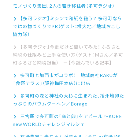
モノづくり集団、2人の若き移住者（多可ラジオ）
【多可ラジオ】ミシンで和紙を縫う？ 多可町なら
ではの物づくりでPR（ゲスト：橘大地／地域おこし
協力隊）
【多可ラジオ】今更だけど聞いてみた！ ふるさと
納税の仕組みと上手な使い方（ゲスト：Mさん／多可
町ふるさと納税担当）
多可町と加西市がコラボ！ 地域商社RAKUが
「食祭テラス」（阪神梅田本店）に出店
多可町の森と神社の大杉に生まれた、播州地卵た
っぷりのバウムクーヘン／Borage
三宮駅で多可町の「森と卵」をアピール ～KOBE
new WORLDチャレンジマルシェ
有機農家も赤ちゃんが産めるように ～有機JAS