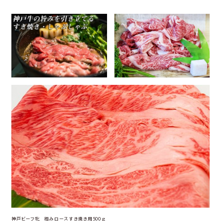
神戸ビーフ牝 極みロースすき焼き用500ｇ