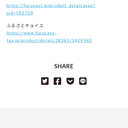
https://furunavi.jp/product_detail.aspx?
pid=592729
ふるさとチョイス
https://www.furusato-
tax.jp/product/detail/28365/5429581
SHARE