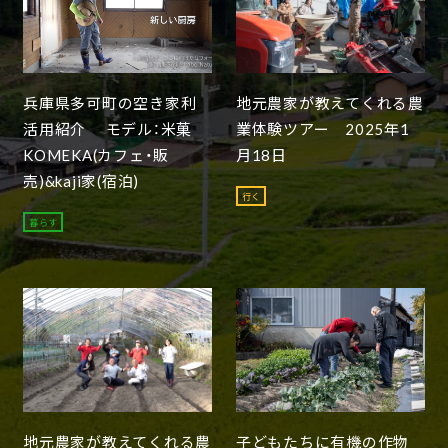
兵庫県多可町の空き家利
地元農家が教えてくれる農
活用紹介 モデル：米菓
業体験ツアー 2025年1
KOMEKA(カフェ・販
月18日
売)&kaji家(宿泊)
行く
暮らす
地元農家が教えてくれる農
子どもたちに有機の作物