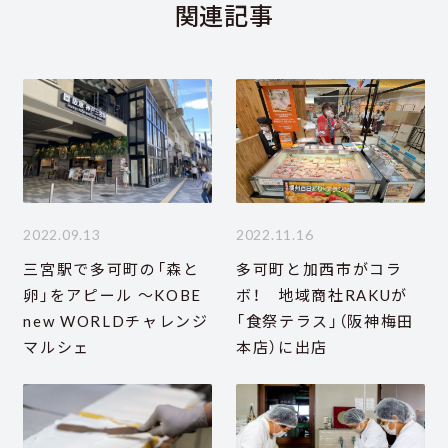
関連記事
2022.09.13
2022.11.16
三宮駅で多可町の「森と
多可町と加西市がコラ
卵」をアピール ～KOBE
ボ！ 地域商社RAKUが
new WORLDチャレンジ
「食祭テラス」（阪神梅田
マルシェ
本店）に出店