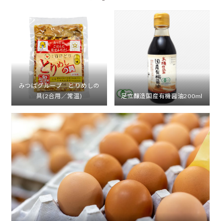
みつばグループ とりめしの
具(2合用／常温)
足立醸造国産有機醤油200ml