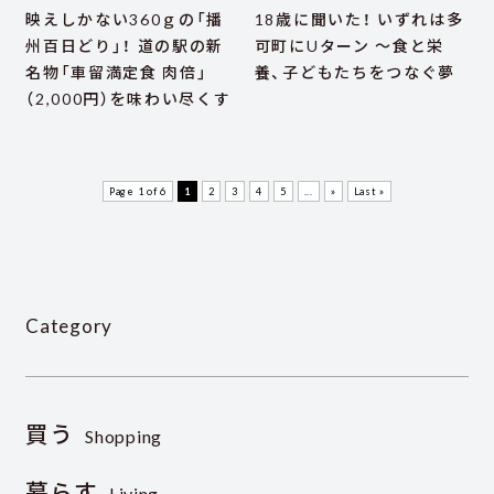
映えしかない360ｇの「播
18歳に聞いた！ いずれは多
州百日どり」！ 道の駅の新
可町にUターン ～食と栄
名物「車留満定食 肉倍」
養、子どもたちをつなぐ夢
（2,000円）を味わい尽くす
Page 1 of 6
1
2
3
4
5
...
»
Last »
Category
買う
Shopping
暮らす
Living