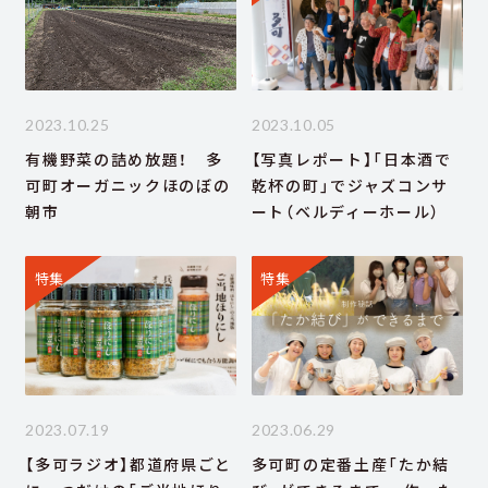
2023.10.25
2023.10.05
有機野菜の詰め放題！ 多
【写真レポート】「日本酒で
可町オーガニックほのぼの
乾杯の町」でジャズコンサ
朝市
ート（ベルディーホール）
特集
特集
2023.07.19
2023.06.29
【多可ラジオ】都道府県ごと
多可町の定番土産「たか結