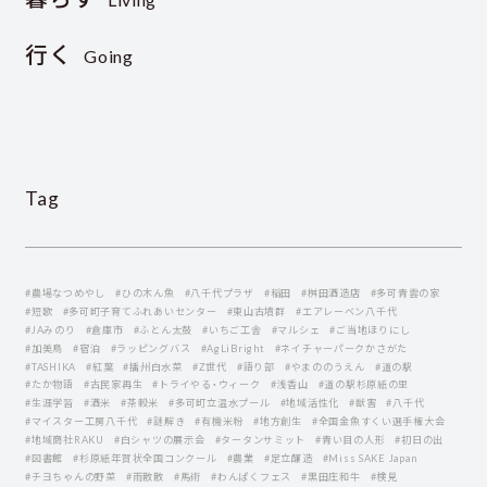
行く
Going
Tag
#農場なつめやし
#ひの木ん魚
#八千代プラザ
#稲田
#桝田酒造店
#多可青雲の家
#短歌
#多可町子育てふれあいセンター
#東山古墳群
#エアレーベン八千代
#JAみのり
#倉庫市
#ふとん太鼓
#いちご工舎
#マルシェ
#ご当地ほりにし
#加美鳥
#宿泊
#ラッピングバス
#AgLiBright
#ネイチャーパークかさがた
#TASHIKA
#紅葉
#播州白水菜
#Z世代
#語り部
#やまののうえん
#道の駅
#たか物語
#古民家再生
#トライやる・ウィーク
#浅香山
#道の駅杉原紙の里
#生涯学習
#酒米
#茶穀米
#多可町立温水プール
#地域活性化
#獣害
#八千代
#マイスター工房八千代
#謎解き
#有機米粉
#地方創生
#全国金魚すくい選手権大会
#地域商社RAKU
#白シャツの展示会
#タータンサミット
#青い目の人形
#初日の出
#図書館
#杉原紙年賀状全国コンクール
#農業
#足立醸造
#Miss SAKE Japan
#チヨちゃんの野菜
#雨散散
#馬術
#わんぱくフェス
#黒田庄和牛
#検見