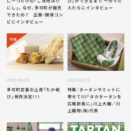
に一つだけの「ご当地ほり
び」ができるまで ～作った
にし」。なぜ、多可町が販売
人たちにインタビュー
できたの？ 企画・開発コン
ビにインタビュー
特集
2023.04.21
2023.03.15
多可町定番お土産「たか結
特集：タータンサミットに
び」発売決定！！！
寄せて03「タカタータンを
広報部長に」川上大輔／川
上織物(株)代表