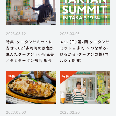
2023.03.12
2023.03.08
特集：タータンサミットに
3/19（日）第2回 タータンサ
寄せて02「多可町の景色が
ミット in多可 ～つながる・
生んだタータン 」小谷直美
ひろがる・タータンの輪（マ
／タカタータン部会 部長
ルシェ開催）
特集
特集
2023.03.03
2023.02.20