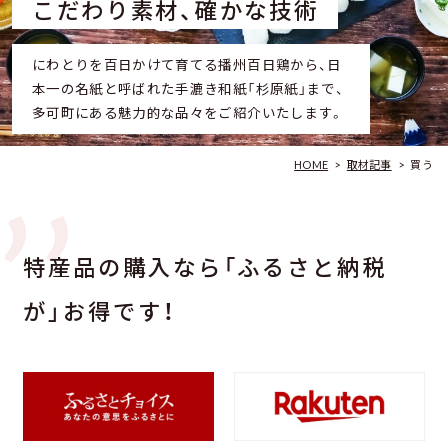
こだわり素材、確かな技術
にわとりを百日かけて育てる播州百日鶏から、日
本一の名紙と呼ばれた手漉き和紙「杉原紙」まで、
多可町にある魅力的な品々をご紹介いたします。
HOME
>
取材記事
>
買う
特産品の購入なら
「ふるさと納税
が」お得です！