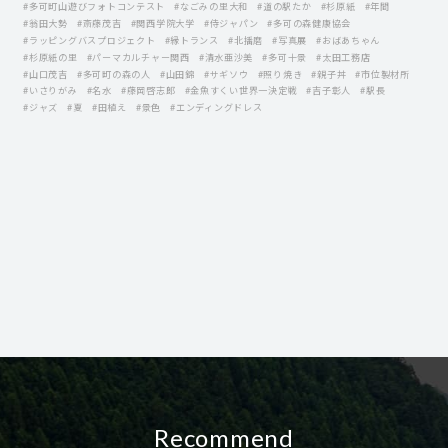
#多可町山遊びフォトコンテスト
#なごみの里大和
#道の駅たか
#杉原紙
#年間
#翁田大勢
#斎藤茂吉
#関西学院大学
#侍ジャパン
#多可の森健康協会
#ラッピングバスプロジェクト
#縁トランス
#北播磨
#写真展
#おばあちゃん
#杉原紙の里
#パーマカルチャー関西
#清水亜沙美
#多可十景
#太田工務店
#山口茂吉
#多可町の森の人
#山田錦
#サギソウ
#照り焼き
#親子丼
#市位製材所
#いさりがみ
#名水
#藤岡啓志郞
#金魚すくい世界一決定戦
#吉子彰人
#駅長
#ジャズ
#夏
#田植え
#景色
#エンディングドレス
Recommend