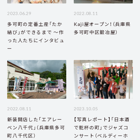
2023.06.29
2022.08.11
多可町の定番土産「たか
Kaji屋オープン！（兵庫県
結び」ができるまで ～作
多可町中区鍛冶屋）
った人たちにインタビュ
ー
2022.08.11
2023.10.05
新装開店した「エアレー
【写真レポート】「日本酒
ベン八千代」（兵庫県多可
で乾杯の町」でジャズコ
町八千代区）
ンサート（ベルディーホ