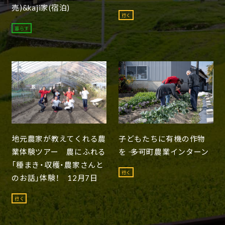
売)&kaji家(宿泊)
行く
暮らす
地元農家が教えてくれる農
子どもたちに有機の作物
業体験ツアー 農にふれる
を ―― 多可町農業インターン
「種まき・収穫・農家さんと
行く
のお話」体験！ 12月7日
行く