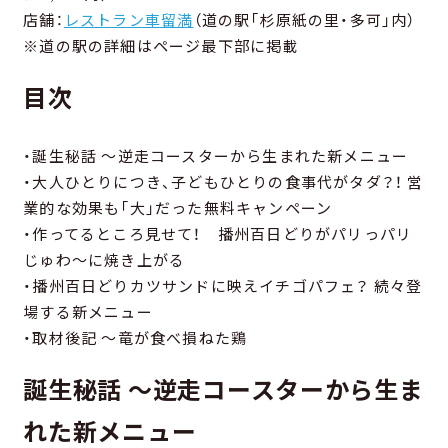
店舗：
レストラン車留満
（道の駅「杉原紙の里・多可」内）
※道の駅の詳細はページ最下部に掲載
目次
・誕生秘話 ～逆走コースターから生まれた新メニュー
・大人ひとりにつき、子どもひとりの食事代がタダ？！ 営
業的な効果も「大」だった無料キャンペーン
・作ってるところ見せて！ 播州百日どりがパリっパリ
じゅわ～に焼き上がる
・播州百日どりカツサンドに映えイチゴパフェ？ 続々登
場する新メニュー
・取材後記 ～竜が食べ損ねた鶏
誕生秘話 ～逆走コースターから生ま
れた新メニュー