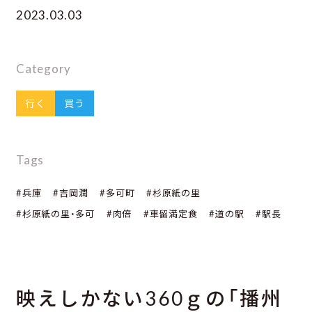
2023.03.03
Category
行く
買う
Tags
#兵庫
#吉岡潤
#多可町
#杉原紙の里
#杉原紙の里・多可
#肉倍
#車留満定食
#道の駅
#駅長
映えしかない360ｇの「播州