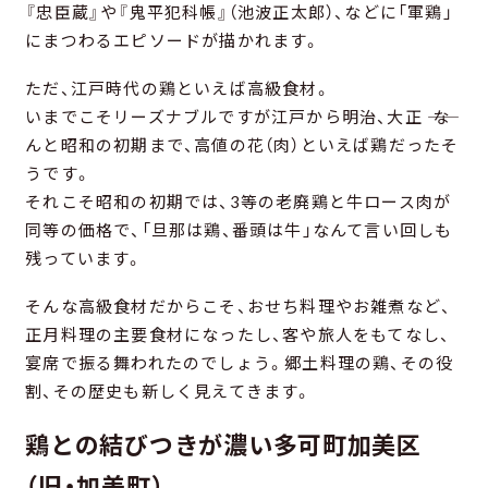
『忠臣蔵』や『鬼平犯科帳』（池波正太郎）、などに「軍鶏」
にまつわるエピソードが描かれます。
ただ、江戸時代の鶏といえば高級食材。
いまでこそリーズナブルですが江戸から明治、大正 ―― な
んと昭和の初期まで、高値の花（肉）といえば鶏だったそ
うです。
それこそ昭和の初期では、3等の老廃鶏と牛ロース肉が
同等の価格で、「旦那は鶏、番頭は牛」なんて言い回しも
残っています。
そんな高級食材だからこそ、おせち料理やお雑煮など、
正月料理の主要食材になったし、客や旅人をもてなし、
宴席で振る舞われたのでしょう。郷土料理の鶏、その役
割、その歴史も新しく見えてきます。
鶏との結びつきが濃い多可町加美区
（旧・加美町）