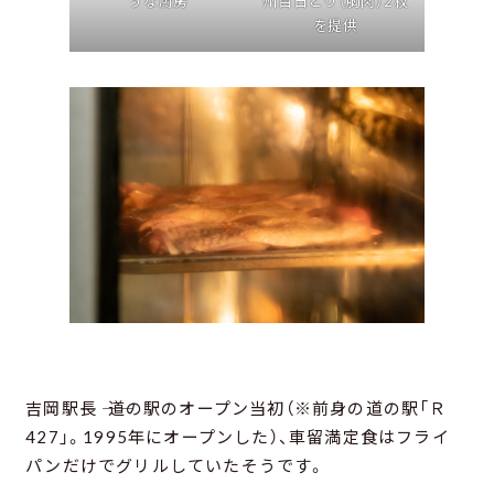
うな厨房
州百日どり（胸肉）2枚
を提供
吉岡駅長 ―― 道の駅のオープン当初（※前身の道の駅「Ｒ
427」。1995年にオープンした）、車留満定食はフライ
パンだけでグリルしていたそうです。