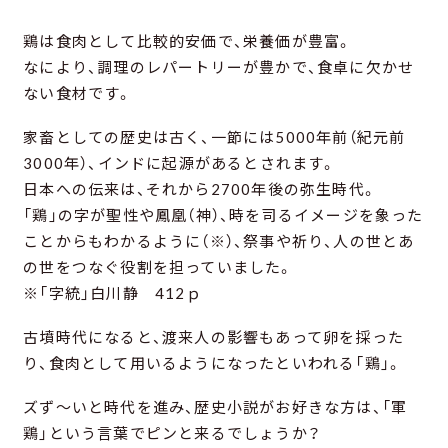
鶏は食肉として比較的安価で、栄養価が豊富。
なにより、調理のレパートリーが豊かで、食卓に欠かせ
ない食材です。
家畜としての歴史は古く、一節には5000年前（紀元前
3000年）、インドに起源があるとされます。
日本への伝来は、それから2700年後の弥生時代。
「鶏」の字が聖性や鳳凰（神）、時を司るイメージを象った
ことからもわかるように（※）、祭事や祈り、人の世とあ
の世をつなぐ役割を担っていました。
※「字統」白川静 412ｐ
古墳時代になると、渡来人の影響もあって卵を採った
り、食肉として用いるようになったといわれる「鶏」。
ズず～いと時代を進み、歴史小説がお好きな方は、「軍
鶏」という言葉でピンと来るでしょうか？