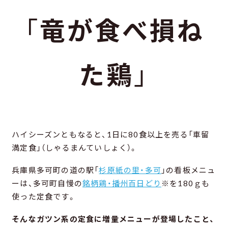
「
竜が食べ損ね
た鶏
」
ハイシーズンともなると、1日に80食以上を売る「車留
満定食」（しゃるまんていしょく）。
兵庫県多可町の道の駅「
杉原紙の里・多可
」の看板メニュ
ーは、多可町自慢の
銘柄鶏・播州百日どり
※を180ｇも
使った定食です。
そんなガツン系の定食に増量メニューが登場したこと、