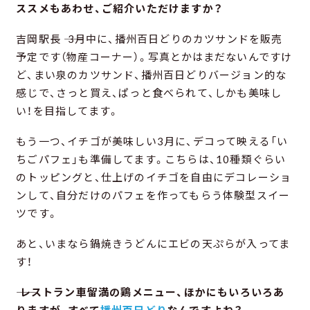
ススメもあわせ、ご紹介いただけますか？
吉岡駅長 ―― 3月中に、播州百日どりのカツサンドを販売
予定です（物産コーナー）。写真とかはまだないんですけ
ど、まい泉のカツサンド、播州百日どりバージョン的な
感じで、さっと買え、ぱっと食べられて、しかも美味し
い！を目指してます。
もう一つ、イチゴが美味しい3月に、デコって映える「い
ちごパフェ」も準備してます。こちらは、10種類ぐらい
のトッピングと、仕上げのイチゴを自由にデコレーショ
ンして、自分だけのパフェを作ってもらう体験型スイー
ツです。
あと、いまなら鍋焼きうどんにエビの天ぷらが入ってま
す！
―― レストラン車留満の鶏メニュー、ほかにもいろいろあ
りますが、すべて
播州百日どり
なんですよね？