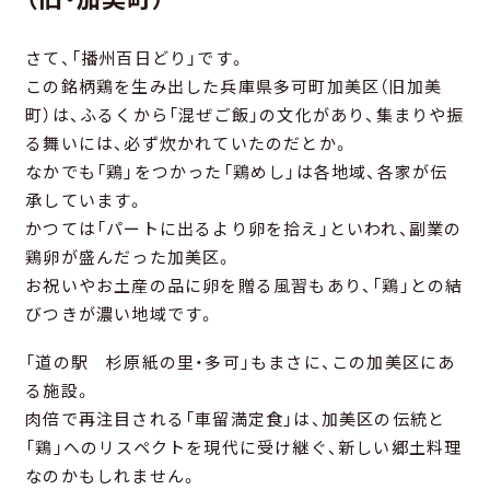
さて、「播州百日どり」です。
この銘柄鶏を生み出した兵庫県多可町加美区（旧加美
町）は、ふるくから「混ぜご飯」の文化があり、集まりや振
る舞いには、必ず炊かれていたのだとか。
なかでも「鶏」をつかった「鶏めし」は各地域、各家が伝
承しています。
かつては「パートに出るより卵を拾え」といわれ、副業の
鶏卵が盛んだった加美区。
お祝いやお土産の品に卵を贈る風習もあり、「鶏」との結
びつきが濃い地域です。
「道の駅 杉原紙の里・多可」もまさに、この加美区にあ
る施設。
肉倍で再注目される「車留満定食」は、加美区の伝統と
「鶏」へのリスペクトを現代に受け継ぐ、新しい郷土料理
なのかもしれません。