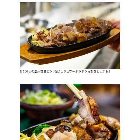
計360ｇの播州百日どり、香ばしジュワーぷりぷり肉を召し上がれ！