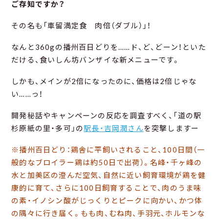
ご存知ですか？
その名も「車留満定食 肉倍（ダブル）」！
なんと360gの播州百日どりを……ド、ど、どーン！といた
だける、食いしん坊バンザイな新メニューです。
しかも、メインが2倍になったのに、価格は2倍じゃな
い……っ！
開発秘話やキャンペーンの反応を調査すべく、「道の駅
杉原紙の里・多可」の
駅長・吉岡潤さん
を突撃しますー
※播州百日どり：鶏舎に平飼いされること、100日間（一
般的なブロイラー鶏は約50日で出荷）。名峰・千ヶ峰の
水と加美区の澄んだ空気、自然に近い飼育環境が鶏を健
康的に育て、さらに100日飼育することで、肉のうま味
の素・イノシン酸がじっくりとピークに向かい、かつ体
の隅々に行き届く。もも肉、むね肉、手羽元、ホルモンな