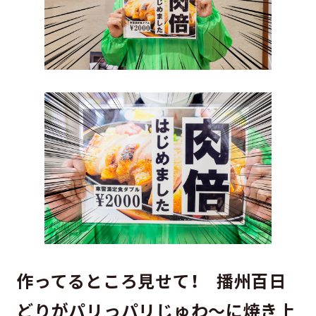
作ってるところ見せて！ 播州百日
どりがパリっパリじゅわ～に焼き上