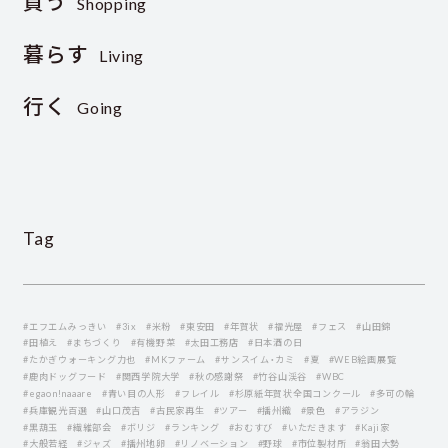
買う
Shopping
暮らす
Living
行く
Going
Tag
#エフエムみっきい
#3ix
#米粉
#東安田
#年賀状
#福光屋
#フェス
#山田錦
#田植え
#まちづくり
#有機野菜
#太田工務店
#日本酒の日
#たかぎウォーキング力也
#MKファーム
#サンスイム・カミ
#夏
#WEB絵画展覧
#鹿肉ドッグフード
#関西学院大学
#秋の感謝祭
#竹谷山渓谷
#WBC
#egaon!naaare
#青い目の人形
#フレイル
#杉原紙年賀状全国コンクール
#多可の輪
#兵庫観光百選
#山口茂吉
#古民家再生
#ツアー
#播州織
#景色
#アラジン
#黒葫玉
#繊維部会
#ボリジ
#ランキング
#おむすび
#いただきます
#Kaji家
#大般若経
#ジャズ
#播州地卵
#リノベーション
#野球
#市位製材所
#翁田大勢