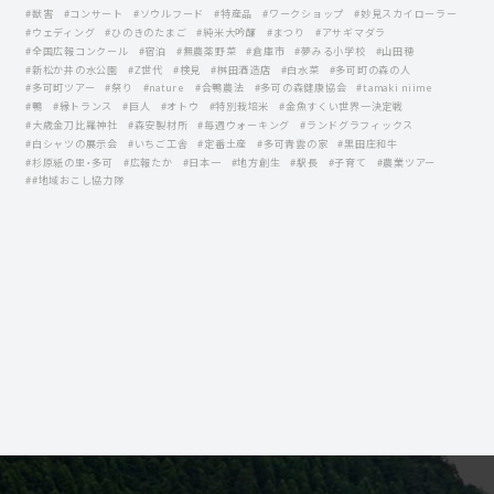
#獣害
#コンサート
#ソウルフード
#特産品
#ワークショップ
#妙見スカイローラー
#ウェディング
#ひのきのたまご
#純米大吟醸
#まつり
#アサギマダラ
#全国広報コンクール
#宿泊
#無農薬野菜
#倉庫市
#夢みる小学校
#山田穂
#新松か井の水公園
#Z世代
#検見
#桝田酒造店
#白水菜
#多可町の森の人
#多可町ツアー
#祭り
#nature
#合鴨農法
#多可の森健康協会
#tamaki niime
#鴨
#縁トランス
#巨人
#オトウ
#特別栽培米
#金魚すくい世界一決定戦
#大歳金刀比羅神社
#森安製材所
#毎週ウォーキング
#ランドグラフィックス
#白シャツの展示会
#いちご工舎
#定番土産
#多可青雲の家
#黒田庄和牛
#杉原紙の里・多可
#広報たか
#日本一
#地方創生
#駅長
#子育て
#農業ツアー
##地域おこし協力隊