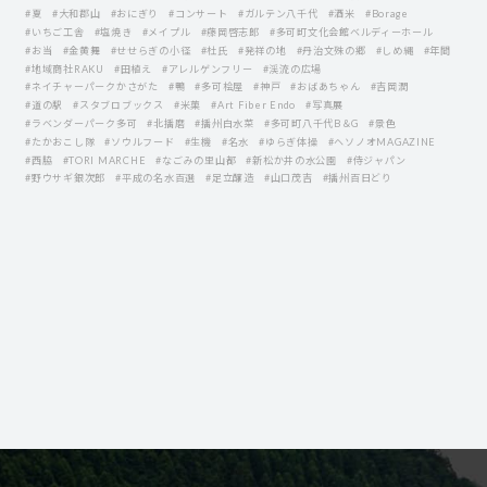
#夏
#大和郡山
#おにぎり
#コンサート
#ガルテン八千代
#酒米
#Borage
#いちご工舎
#塩焼き
#メイプル
#藤岡啓志郞
#多可町文化会館ベルディーホール
#お当
#金黄舞
#せせらぎの小径
#杜氏
#発祥の地
#丹治文殊の郷
#しめ縄
#年間
#地域商社RAKU
#田植え
#アレルゲンフリー
#渓流の広場
#ネイチャーパークかさがた
#鴨
#多可桧屋
#神戸
#おばあちゃん
#吉岡潤
#道の駅
#スタブロブックス
#米菓
#Art Fiber Endo
#写真展
#ラベンダーパーク多可
#北播磨
#播州白水菜
#多可町八千代B＆G
#景色
#たかおこし隊
#ソウルフード
#生機
#名水
#ゆらぎ体操
#ヘソノオMAGAZINE
#西脇
#TORI MARCHE
#なごみの里山都
#新松か井の水公園
#侍ジャパン
#野ウサギ銀次郎
#平成の名水百選
#足立醸造
#山口茂吉
#播州百日どり