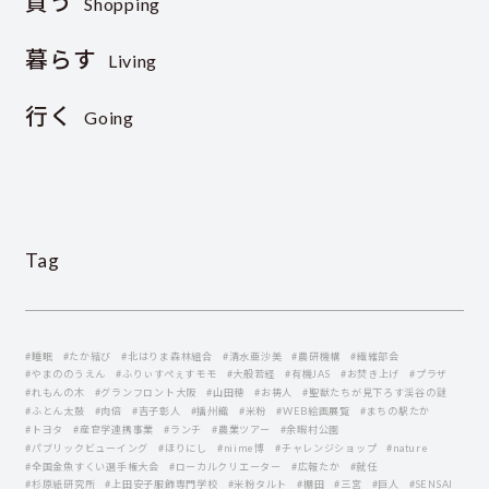
買う
Shopping
暮らす
Living
行く
Going
Tag
#睡眠
#たか結び
#北はりま森林組合
#清水亜沙美
#農研機構
#繊維部会
#やまののうえん
#ふりぃすぺぇすモモ
#大般若経
#有機JAS
#お焚き上げ
#プラザ
#れもんの木
#グランフロント大阪
#山田穂
#お祷人
#聖獣たちが見下ろす渓谷の謎
#ふとん太鼓
#肉倍
#吉子彰人
#播州織
#米粉
#WEB絵画展覧
#まちの駅たか
#トヨタ
#産官学連携事業
#ランチ
#農業ツアー
#余暇村公園
#パブリックビューイング
#ほりにし
#niime博
#チャレンジショップ
#nature
#全国金魚すくい選手権大会
#ローカルクリエーター
#広報たか
#就任
#杉原紙研究所
#上田安子服飾専門学校
#米粉タルト
#棚田
#三宮
#巨人
#SENSAI