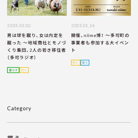
2023.02.02
2023.01.16
男は球を蹴り、女は内定を
開催、niime博！ ～多可町の
蹴った ～地域商社とモノづ
事業者も参加する大イベン
くり集団、2人の若き移住者
ト
（多可ラジオ）
行く
買う
暮らす
行く
Category