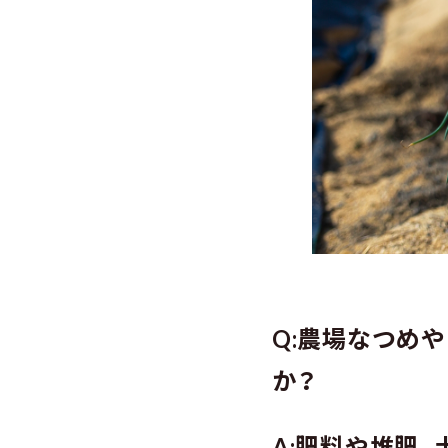
Q:農場なつめ
か？
A:肥料や堆肥