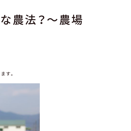
んな農法？～農場
します。