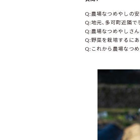
Q:農場なつめやしの
Q:地元、多可町近隣
Q:農場なつめやしさ
Q:野菜を栽培するに
Q:これから農場なつ