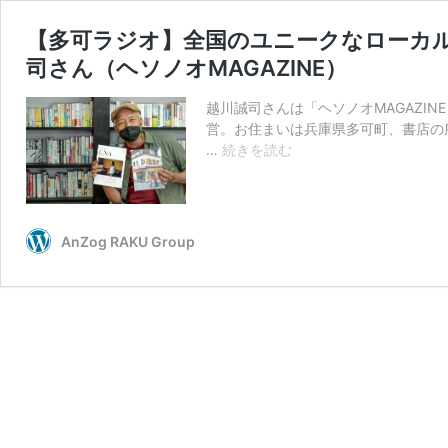
【多可ラジオ】全国のユニークなローカ
司さん（ヘソノオMAGAZINE）
越川誠司さんは「ヘソノオMAGAZI
営。お住まいは兵庫県多可町、書店の
【多
…
続きを読む
可
ラ
ジ
オ】
AnZog RAKU Group
全
国
の
ユ
ニ
ー
ク
な
ロ
ー