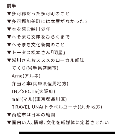
前半
▼多可郡だった多可町のこと
▼多可郡加美町には本屋がなかった？
▼本を読む越川少年
▼へそまち文庫をひらくまで
▼へそまち文化新聞のこと
▼トータス松本さん「明星」
▼越川さんおススメのローカル雑誌
てくり(岩手県盛岡市)
Arne(アルネ)
弁当と傘(兵庫県但馬地方)
IN／SECTS(大阪府)
mal”(マル)(東京都品川区)
TRAVEL UNA(トラベルユーナ)(九州地方)
▼西脇市は日本の縮図
▼面白い人、情報、文化を紙媒体に定着させたい