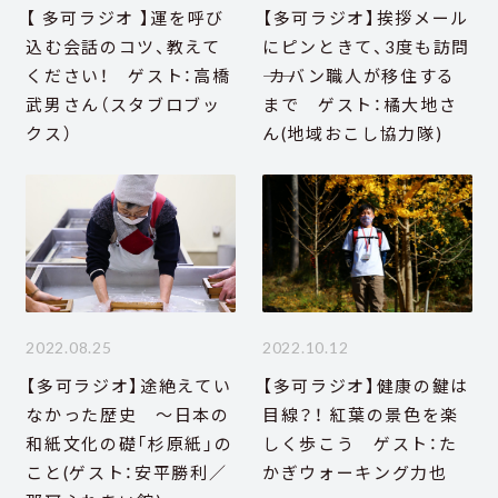
【 多可ラジオ 】運を呼び
【多可ラジオ】挨拶メール
込む会話のコツ、教えて
にピンときて、3度も訪問
ください！ ゲスト：高橋
―― カバン職人が移住する
武男さん（スタブロブッ
まで ゲスト：橘大地さ
クス）
ん(地域おこし協力隊)
2022.08.25
2022.10.12
【多可ラジオ】途絶えてい
【多可ラジオ】健康の鍵は
なかった歴史 ～日本の
目線？！ 紅葉の景色を楽
和紙文化の礎「杉原紙」の
しく歩こう ゲスト：た
こと(ゲスト：安平勝利／
かぎウォーキング力也