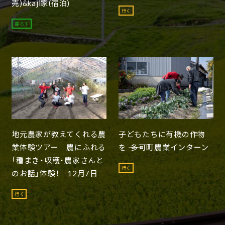
売)&kaji家(宿泊)
行く
暮らす
地元農家が教えてくれる農
子どもたちに有機の作物
業体験ツアー 農にふれる
を ―― 多可町農業インターン
「種まき・収穫・農家さんと
行く
のお話」体験！ 12月7日
行く