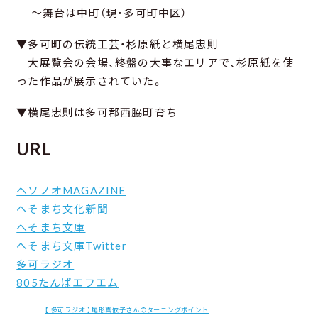
～舞台は中町（現・多可町中区）
▼多可町の伝統工芸・杉原紙と横尾忠則
大展覧会の会場、終盤の大事なエリアで、杉原紙を使
った作品が展示されていた。
▼横尾忠則は多可郡西脇町育ち
URL
ヘソノオMAGAZINE
へそまち文化新聞
へそまち文庫
へそまち文庫Twitter
多可ラジオ
805たんばエフエム
【 多可ラジオ 】尾形真依子さんのターニングポイント