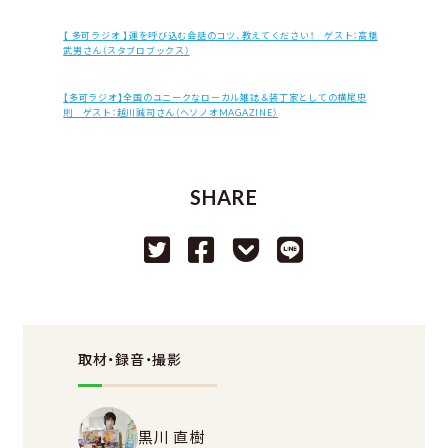
【 多可ラジオ 】運を呼び込む会話のコツ、教えてください！ ゲスト：高橋
武男さん（スタブロブックス）
【多可ラジオ】全国のユニークなローカル雑誌＆装丁家としての横尾忠
則 ゲスト：越川誠司さん（ヘソノオMAGAZINE）
SHARE
取材・録音・撮影
黒川 直樹