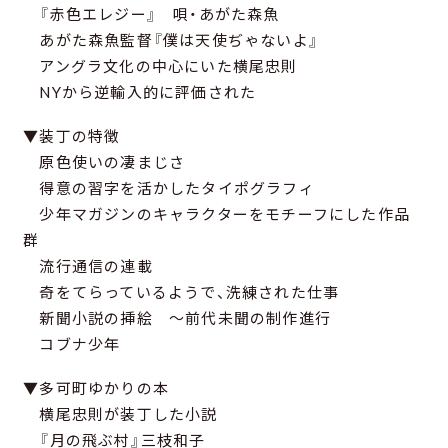
『赤色エレジー』 唄・あがた森魚
あがた森魚監督『僕は天使ぢゃないよ』
アングラ文化の中心にいた横尾忠則
NYから逆輸入的に評価された
▼装丁の特徴
原色使いの凄まじさ
得意の習字を活かしたタイポグラフィ
少年マガジンのキャラクターをモチーフにした作品
群
流行通信の連載
奇をてらっているようで、洗練された仕事
新聞小説の挿絵 ～前代未聞の制作進行
コブナ少年
▼多可町ゆかりの本
横尾忠則が装丁した小説
『月の飛ぶ村』三枝和子