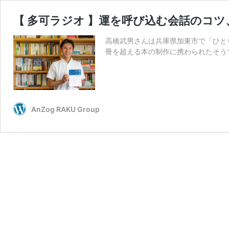
【 多可ラジオ 】運を呼び込む会話のコ
高橋武男さんは兵庫県加東市で「ひと
冊を超える本の制作に携わられたそうで
AnZog RAKU Group