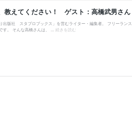
ツ、教えてください！ ゲスト：高橋武男さ
り出版社 スタブロブックス」を営むライター・編集者。 フリーランス
【
す。 そんな高橋さんは、 …
続きを読む
多
可
ラ
ジ
オ
】
運
を
呼
び
込
む
会
話
の
コ