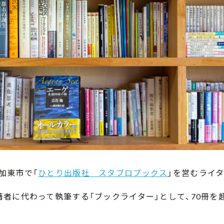
加東市で「
ひとり出版社 スタブロブックス
」を営むライタ
著者に代わって執筆する「ブックライター」として、70冊を