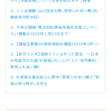
ナー」大般若経について＆多可町のオトウ神事
ミニ企画展『山口茂吉の歌』那珂ふれあい館（兵
庫県多可町中区）
今年も開催「第28回杉原紙年賀状全国コンクー
ル」（募集は2023年１月11日まで）
【講座生募集】杉原紙事始め講座（2023年1月～）
【多可ラジオ】途絶えていなかった歴史 ～日本
の和紙文化の礎「杉原紙」のこと(ゲスト：安平勝利／
那珂ふれあい館)
杉原紙の重ね貼りに夢中！ 那珂ふれあい館で「和
紙の掛け時計」を作る