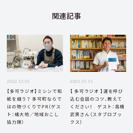
関連記事
2022.12.05
2022.07.15
【多可ラジオ】ミシンで和
【 多可ラジオ 】運を呼び
紙を縫う？ 多可町ならで
込む会話のコツ、教えて
はの物づくりでPR（ゲス
ください！ ゲスト：高橋
ト：橘大地／地域おこし
武男さん（スタブロブッ
協力隊）
クス）