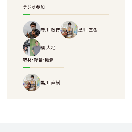
ラジオ参加
寺川 敏博
黒川 直樹
橘 大地
取材・録音・撮影
黒川 直樹