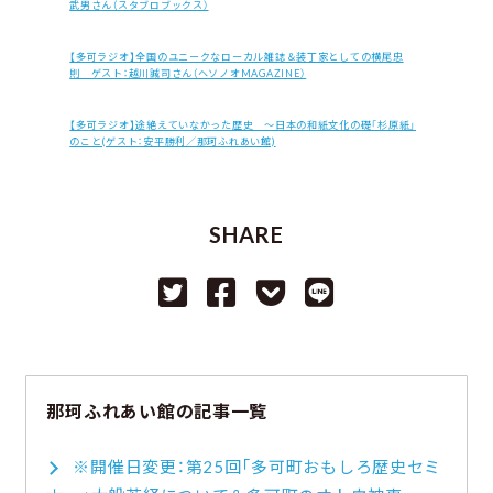
武男さん（スタブロブックス）
【多可ラジオ】全国のユニークなローカル雑誌＆装丁家としての横尾忠
則 ゲスト：越川誠司さん（ヘソノオMAGAZINE）
【多可ラジオ】途絶えていなかった歴史 ～日本の和紙文化の礎「杉原紙」
のこと(ゲスト：安平勝利／那珂ふれあい館)
SHARE
那珂ふれあい館の記事一覧
※開催日変更：第25回「多可町おもしろ歴史セミ