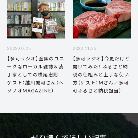
2022.07.25
2022.11.25
【多可ラジオ】全国のユニ
【多可ラジオ】今更だけど
ークなローカル雑誌＆装
聞いてみた！ ふるさと納
丁家としての横尾忠則
税の仕組みと上手な使い
ゲスト：越川誠司さん（ヘ
方（ゲスト：Mさん／多可
ソノオMAGAZINE）
町ふるさと納税担当）
ぜひ読んでほしい記事