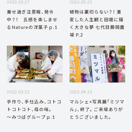
2022.03.27
2022.03.25
乗せ過ぎ注意報、発令
植物は裏切らない？！ 激
中？！ 五感を楽しませ
変した人生観と田畑に描
るNatureの洋菓子ｐ.1
く大きな夢 七代目藤岡農
場 P.2
2022.03.22
2022.04.25
手作り、手仕込み、コトコ
マルシェ×写真展「ミツマ
トコトコト、母の味。
ル」、終了。ご来場ありが
～みつばグループｐ.1
とうございました。