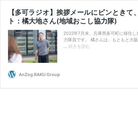
【多可ラジオ】挨拶メールにピンときて、
ト：橘大地さん(地域おこし協力隊)
2022年7月末、兵庫県多可町に移住
力隊員です。 橘さんは、もともと大
【多
…
続きを読む
可
ラ
ジ
オ】
AnZog RAKU Group
挨
拶
メ
ー
ル
に
ピ
ン
と
き