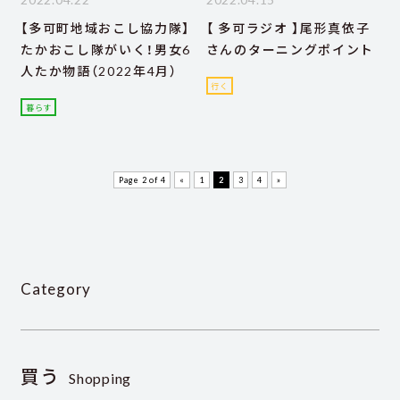
【多可町地域おこし協力隊】
【 多可ラジオ 】尾形真依子
たかおこし隊がいく！男女6
さんのターニングポイント
人たか物語（2022年4月）
行く
暮らす
Page 2 of 4
«
1
2
3
4
»
Category
買う
Shopping