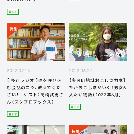
暮らす
特集
2022.07.15
2022.06.22
【 多可ラジオ 】運を呼び込
【多可町地域おこし協力隊】
む会話のコツ、教えてくだ
たかおこし隊がいく！男女6
さい！ ゲスト：高橋武男さ
人たか物語（2022年6月）
ん（スタブロブックス）
暮らす
暮らす
特集