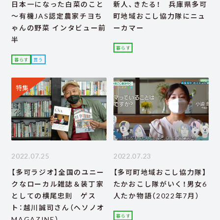
日本一になった白菜のこと
新人、きたる！ 兵庫県多可
～有機JAS認定農家チヨち
町地域おこし協力隊にニュ
ゃんの野菜 インタビュー前
ーカマー
半
暮らす
暮らす
買う
特集
2022.07.25
2022.07.23
【多可ラジオ】全国のユニー
【多可町地域おこし協力隊】
クなローカル雑誌＆装丁家
たかおこし隊がいく！男女6
としての横尾忠則 ゲス
人たか物語（2022年7月）
ト：越川誠司さん（ヘソノオ
暮らす
MAGAZINE）