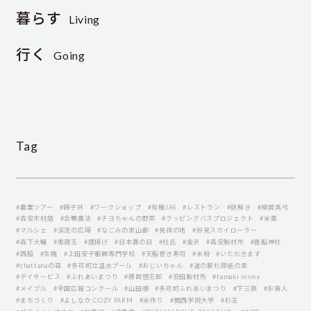
暮らす
Living
行く
Going
Tag
#農業ツアー
#親子丼
#ワークショップ
#有機JAS
#レストラン
#謎解き
#植岡真弓
#森安木材店
#合鴨農法
#チヨちゃんの野菜
#ラッピングバスプロジェクト
#米菓
#マルシェ
#渓流の広場
#なごみの里山都
#発祥の地
#妙見スカイローラー
#森下大輔
#黒葫玉
#唐揚げ
#日本酒の日
#杜氏
#金沢
#森安製材所
#貴船神社
#西脇
#生機
#上田安子服飾専門学校
#天船巻き寿司
#米粉
#いただきます
#chattanaの森
#多可町立温水プール
#おじいちゃん
#道の駅杉原紙の里
#デイサービス
#ふれあいまつり
#藤岡啓志郞
#安田製材所
#tamaki niime
#メイプル
#全国広報コンクール
#山田穂
#多可町ふれあいまつり
#下三原
#お祷人
#まちづくり
#よしなか COZY FARM
#米作り
#関西学院大学
#杉玉