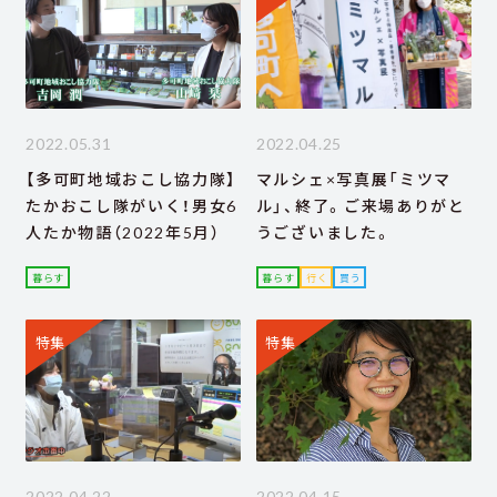
2022.05.31
2022.04.25
【多可町地域おこし協力隊】
マルシェ×写真展「ミツマ
たかおこし隊がいく！男女6
ル」、終了。ご来場ありがと
人たか物語（2022年5月）
うございました。
暮らす
暮らす
行く
買う
特集
特集
2022.04.22
2022.04.15