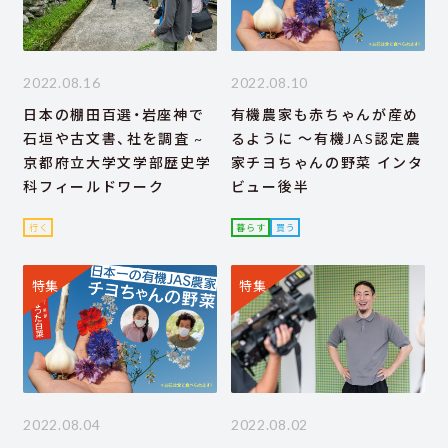
2022.08.16
2022.08.10
日本の棚田百選・岩座神で
有機農家も赤ちゃんが産め
石垣や古文書、社を調査 ~
るように ～有機JAS認定農
京都府立大学文学部歴史学
家チヨちゃんの野菜 インタ
科フィールドワーク
ビュー後半
行く
暮らす
買う
特集
特集
2022.08.04
2022.08.02