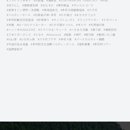
#ブライベンオオヤ
#杉原紙
#満寿泉
#TORI MARCHE -TAKACHO-
#WBC
#ほりにし
#藤岡啓志郎
#おむすび
#無印良品
#ヴァルトコース
#金魚すくい世界一決定戦
#地域活性化
#多可の森健康協会
#八千代
#ベルディーホール
#杉原紙の里・多可
#たか結び
#まちたかフェス
#多可町観光交流協会
#文殊祭り
#サンスイム・カミ
#ブックライター
#トヨペット
#有機
#ローカルクリエーター
#たかの香せっけん
#オトウ
#杉原紙の里
#ヘソノオMAGAZINE
#トライやる・ウィーク
#へそまち文庫
#語り部
#横尾忠則
#スオミガーデンズ
#トヨタ
#kokorone
#短歌
#神戸
#野乃鳥
#箸荷いちご園
#Kaji家
#ひの木ん魚
#八千代プラザ
#多可十景
#パーマカルチャー関西
#平成の名水百選
#多可町文化会館ベルディーホール
#愛称募集
#多可町ツアー
#加藤登紀子