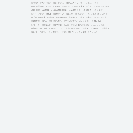
#岩座神
#侍ジャパン
#縁トランス
#妙見スカイローラー
#杜氏
#祭り
#多可青雲の家
#ふるさと未来塾
#座談会
#いただきます
#巨人
#Miss SAKE Japan
#越川誠司
#倉庫市
#大歳金刀比羅神社
#食祭テラス
#多可十景
#足立醸造
#ジャイアンツ
#棚田
#金魚すくい
#百年水
#ガルテン八千代
#しめ縄
#日光寺
##竹内写真教室
#茶穀米
#多可町子育てふれあいセンター
#米粉
#やまののうえん
#有機野菜
#朝市
#ゆうわらわら
#ラッピングバスプロジェクト
#棚田百選
#フレイル
#大般若経
#敬老の日
#三宮
#多可町観光交流協会
#chattanaの森
#農業ツアー
#リノベーション
#よしなか COZY FARM
#琴紅
#JAみのり
#浅香山
#エアレーベン八千代
#お祷人
#きはら呉服店
#いちご工舎
#キャンパー