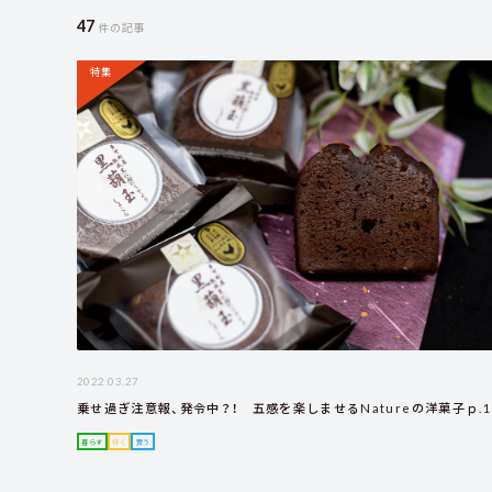
47
件の記事
特集
2022.03.27
乗せ過ぎ注意報、発令中？！ 五感を楽しませるNatureの洋菓子ｐ.1
暮らす
行く
買う