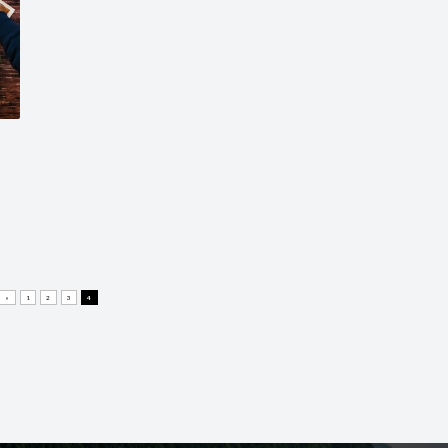
«
1
2
3
4