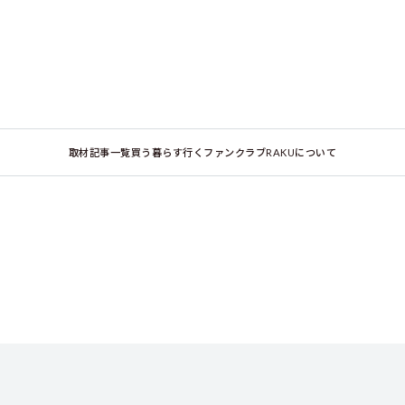
取材記事一覧
買う
暮らす
行く
ファンクラブ
RAKUについて