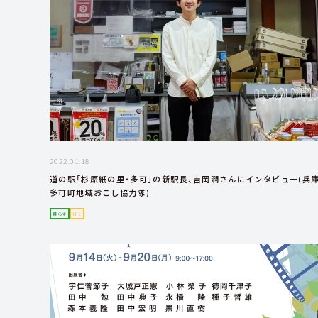
2022.01.18
道の駅「杉原紙の里・多可」の新駅長、吉岡潤さんにインタビュー(兵
多可町地域おこし協力隊)
暮らす
行く