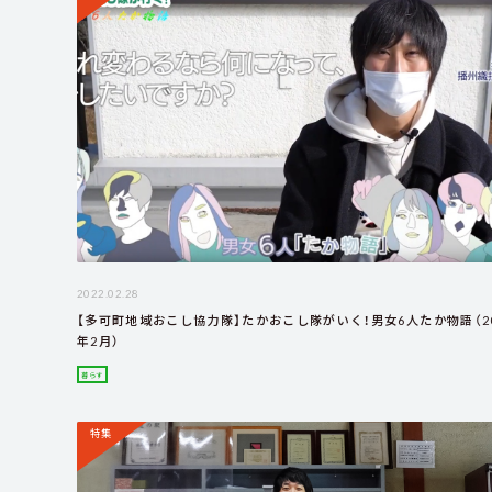
2022.02.28
【多可町地域おこし協力隊】たかおこし隊がいく！男女6人たか物語（20
年2月）
暮らす
特集