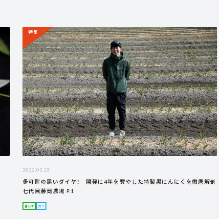
特集
2022.03.25
多可町の黒いダイヤ！ 開発に4年を費やした特製黒にんにくを徹底解剖
七代目藤岡農場 P.1
暮らす
買う