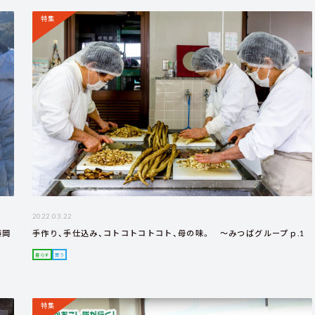
特集
2022.03.22
藤岡
手作り、手仕込み、コトコトコトコト、母の味。 ～みつばグループｐ.1
暮らす
買う
特集