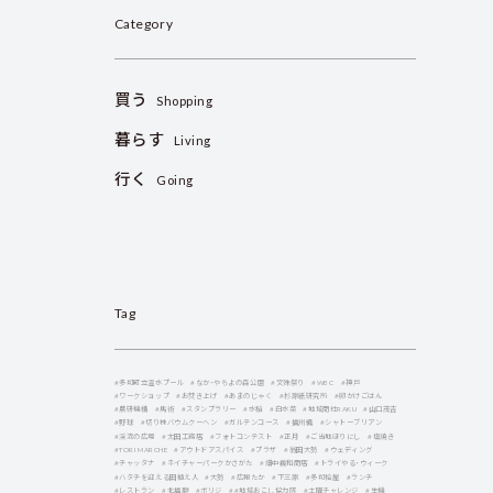
Category
買う
Shopping
暮らす
Living
行く
Going
Tag
#多可町立温水プール
#なか・やちよの森公園
#文殊祭り
#WBC
#神戸
#ワークショップ
#お焚き上げ
#あまのじゃく
#杉原紙研究所
#卵かけごはん
#農研機構
#馬術
#スタンプラリー
#水稲
#白水菜
#地域商社RAKU
#山口茂吉
#野球
#切り株バウムクーヘン
#ガルテンコース
#播州織
#シャトーブリアン
#渓流の広場
#太田工務店
#フォトコンテスト
#正月
#ご当地ほりにし
#塩焼き
#TORI MARCHE
#アウトドアスパイス
#プラザ
#翁田大勢
#ウェディング
#チャッタナ
#ネイチャーパークかさがた
#畑中義和商店
#トライやる・ウィーク
#ハタチを迎える田植え人
#大勢
#広報たか
#下三原
#多可桧屋
#ランチ
#レストラン
#北播磨
#ボリジ
##地域おこし協力隊
#土曜チャレンジ
#生機