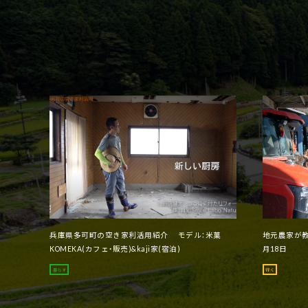
兵庫県多可町の空き家利活用紹介 モデル：米菓
地元農家が教
KOMEKA(カフェ・販売)&kaji家(宿泊)
月18日
暮らす
行く