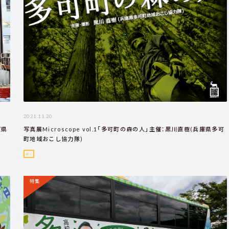
2021.11.20
庫県
写真展Microscope vol.1「多可町の森の人」主催：黒川直樹(兵庫県多可
町地域おこし協力隊)
行く
特集