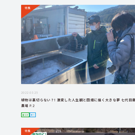
特集
2022.03.25
植物は裏切らない？！ 激変した人生観と田畑に描く大きな夢 七代目
農場 P.2
暮らす
買う
特集