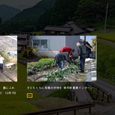
ー 農にふれ
子どもたちに有機の作物を ―― 多可町農業インターン
！ 12月7日
行く