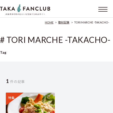
HOME
>
取材記事
>
TORI MARCHE -TAKACHO-
# TORI MARCHE -TAKACHO-
Tag
1
件の記事
特集