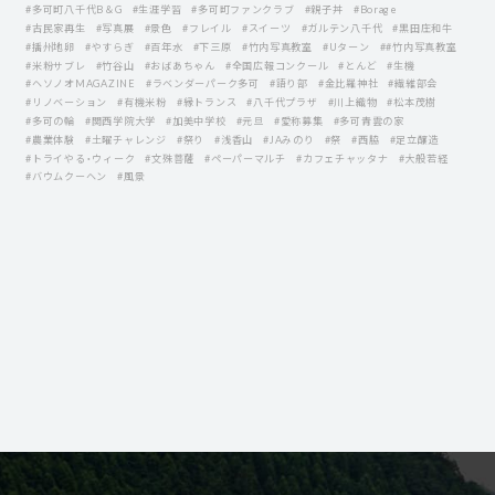
#多可町八千代B＆G
#生涯学習
#多可町ファンクラブ
#親子丼
#Borage
#古民家再生
#写真展
#景色
#フレイル
#スイーツ
#ガルテン八千代
#黒田庄和牛
#播州地卵
#やすらぎ
#百年水
#下三原
#竹内写真教室
#Uターン
##竹内写真教室
#米粉サブレ
#竹谷山
#おばあちゃん
#全国広報コンクール
#とんど
#生機
#ヘソノオMAGAZINE
#ラベンダーパーク多可
#語り部
#金比羅神社
#繊維部会
#リノベーション
#有機米粉
#縁トランス
#八千代プラザ
#川上織物
#松本茂樹
#多可の輪
#関西学院大学
#加美中学校
#元旦
#愛称募集
#多可青雲の家
#農業体験
#土曜チャレンジ
#祭り
#浅香山
#JAみのり
#祭
#西脇
#足立醸造
#トライやる・ウィーク
#文殊菩薩
#ペーパーマルチ
#カフェチャッタナ
#大般若経
#バウムクーヘン
#風景