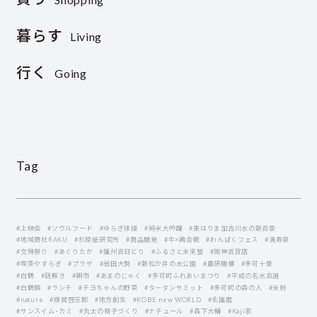
暮らす
Living
行く
Going
Tag
#上映会
#ソウルフード
#ゆらぎ体操
#純米大吟醸
#東はりま加古川水の新百景
#地域商社RAKU
#杉原紙研究所
#商品開発
#牛×鶏合戦
#わんぱくフェス
#満寿泉
#文殊祭り
#あぐりたか
#播州百日どり
#ふるさと未来塾
#阪神百貨店
#喫茶やすらぎ
#プラザ
#翁田大勢
#新松か井の水公園
#農研機構
#多可十景
#白鶴
#謎解き
#朝市
#あまのじゃく
#多可町ふれあいまつり
#平成の名水百選
#白鶴錦
#ランチ
#チヨちゃんの野菜
#タータンサミット
#多可町の森の人
#米粉
#nature
#藤岡啓志郞
#地方創生
#KOBE new WORLD
#北播磨
#サンスイム・カミ
#丸太の椅子づくり
#ナチュール
#森下大輔
#Kaji家