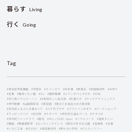
暮らす
Living
行く
Going
Tag
#滞在型市民農園
#年賀状
#チャッタナ
#日本酒
#黒葫玉
#安田製材所
#米作り
#定食
#箸荷いちご園
#3ix
#農研機構
#ふりぃすぺぇすモモ
#お当
#切り株バウムクーヘン
##地域おこし協力隊
#広報たか
#ランドグラフィックス
#神戸新聞
#山田錦部会
#東安田
#東はりま加古川水の新百景
#多可町ふるさとの夏まつり
#八千代プラザ
#ブライベンオオヤ
#ワークショップ
#ラッピングバス
#日光寺
#サギソウ
#多可町立温水プール
#やすらぎ
#多可町ファンクラブ
#就任
#Miss SAKE Japan
#ソウルフード
#金魚すくい
#棚田
#無農薬野菜
#エンディングドレス
#新松か井の水公園
#加美鳥
#米菓
#いちご工舎
#SENSAI
#森安製材所
#夢みる小学校
#グルテンフリー