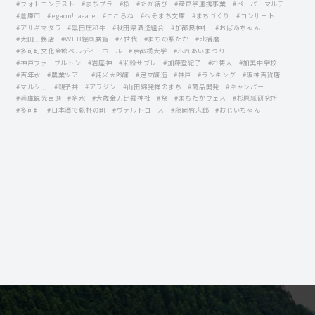
#フォトコンテスト
#まちプラ
#桜
#たか結び
#産官学連携事業
#ペーパーマルチ
#倉庫市
#egaon!naaare
#こころね
#へそまち文庫
#まちづくり
#コンサート
#アサギマダラ
#黒田庄和牛
#秋田県酒造組合
#加都良神社
#おばあちゃん
#太田工務店
#WEB絵画展覧
#Z世代
#まちの駅たか
#北播磨
#多可町文化会館ベルディーホール
#京都橘大学
#ふれあいまつり
#神戸ファーブルトン
#岩座神
#米粉サブレ
#加藤登紀子
#お祷人
#加美中学校
#百年水
#農業ツアー
#純米大吟醸
#足立醸造
#神戸
#ランキング
#阪神百貨店
#マルシェ
#親子丼
#アラジン
#山田錦発祥のまち
#商品開発
#キャンパー
#兵庫観光百選
#名水
#大歳金刀比羅神社
#祭
#まちたかフェス
#杉原紙研究所
#多可町
#日本酒で乾杯の町
#ヴァルトコース
#藤岡啓志郎
#おじいちゃん