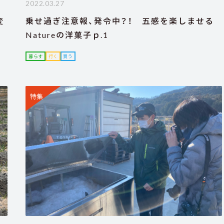
2022.03.27
変
乗せ過ぎ注意報、発令中？！ 五感を楽しませる
Natureの洋菓子ｐ.1
暮らす
行く
買う
特集