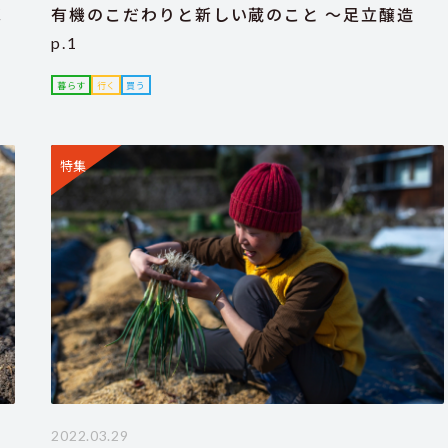
！
有機のこだわりと新しい蔵のこと ～足立醸造
p.1
暮らす
行く
買う
特集
2022.03.29