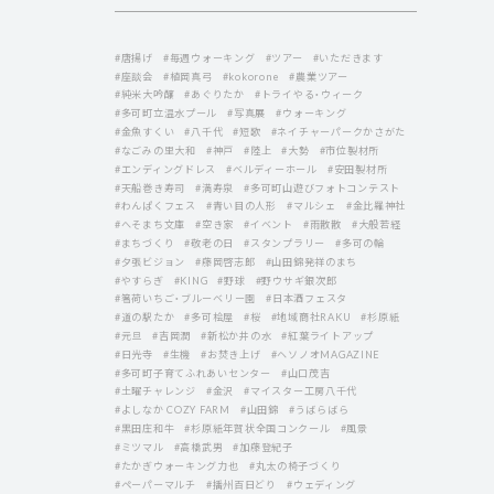
#唐揚げ
#毎週ウォーキング
#ツアー
#いただきます
#座談会
#植岡真弓
#kokorone
#農業ツアー
#純米大吟醸
#あぐりたか
#トライやる・ウィーク
#多可町立温水プール
#写真展
#ウォーキング
#金魚すくい
#八千代
#短歌
#ネイチャーパークかさがた
#なごみの里大和
#神戸
#陸上
#大勢
#市位製材所
#エンディングドレス
#ベルディーホール
#安田製材所
#天船巻き寿司
#満寿泉
#多可町山遊びフォトコンテスト
#わんぱくフェス
#青い目の人形
#マルシェ
#金比羅神社
#へそまち文庫
#空き家
#イベント
#雨散散
#大般若経
#まちづくり
#敬老の日
#スタンプラリー
#多可の輪
#夕張ビジョン
#藤岡啓志郞
#山田錦発祥のまち
#やすらぎ
#KING
#野球
#野ウサギ銀次郎
#箸荷いちご・ブルーベリー園
#日本酒フェスタ
#道の駅たか
#多可桧屋
#桜
#地域商社RAKU
#杉原紙
#元旦
#吉岡潤
#新松か井の水
#紅葉ライトアップ
#日光寺
#生機
#お焚き上げ
#ヘソノオMAGAZINE
#多可町子育てふれあいセンター
#山口茂吉
#土曜チャレンジ
#金沢
#マイスター工房八千代
#よしなか COZY FARM
#山田錦
#うばらばら
#黒田庄和牛
#杉原紙年賀状全国コンクール
#風景
#ミツマル
#高橋武男
#加藤登紀子
#たかぎウォーキング力也
#丸太の椅子づくり
#ペーパーマルチ
#播州百日どり
#ウェディング