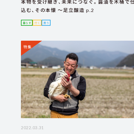
本物を受け継ぎ、未来につなぐ。醤油を木桶で
込む、その本懐 ～足立醸造 p.2
暮らす
行く
買う
特集
2022.03.31