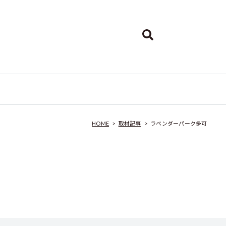
HOME
>
取材記事
>
ラベンダーパーク多可