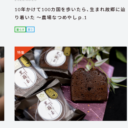
10年かけて100カ国を歩いたら、生まれ故郷に辿
り着いた ～農場なつめやしｐ.1
暮らす
買う
特集