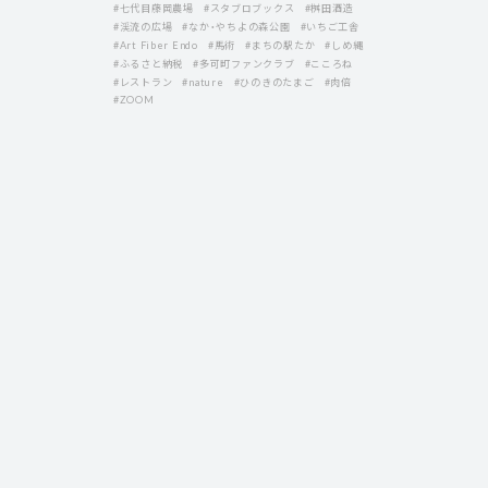
#七代目藤岡農場
#スタブロブックス
#桝田酒造
#渓流の広場
#なか・やちよの森公園
#いちご工舎
#Art Fiber Endo
#馬術
#まちの駅たか
#しめ縄
#ふるさと納税
#多可町ファンクラブ
#こころね
#レストラン
#nature
#ひのきのたまご
#肉倍
#ZOOM