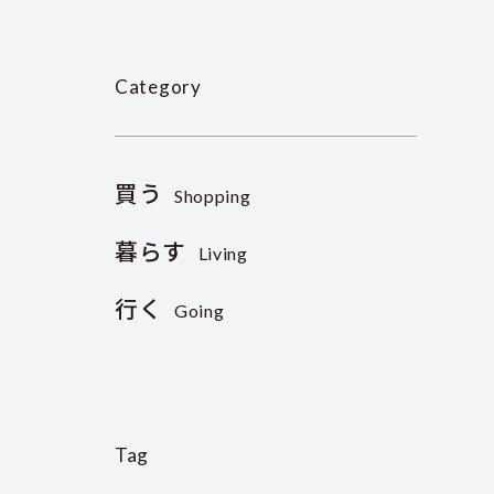
Category
買う
Shopping
暮らす
Living
行く
Going
Tag