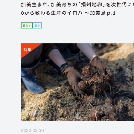
加美生まれ、加美育ちの「播州地卵」を次世代に
0から教わる生産のイロハ ～加美鳥ｐ.1
暮らす
買う
特集
2022.03.30