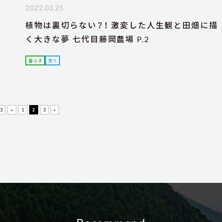
2022.03.25
特
植物は裏切らない？！ 激変した人生観と田畑に描
く大きな夢 七代目藤岡農場 P.2
暮らす
買う
 3
«
1
2
3
»