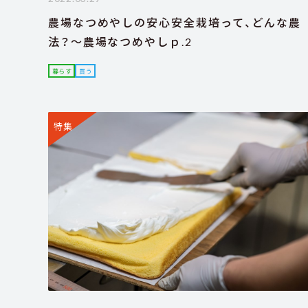
農場なつめやしの安心安全栽培って、どんな農
法？～農場なつめやしｐ.2
暮らす
買う
特集