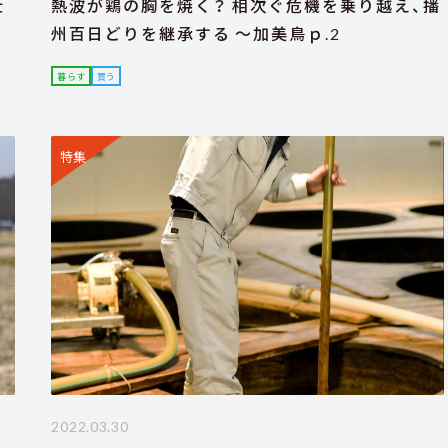
仕
熱波が鶏の胸を焼く？ 相次ぐ危機を乗り越え、播
州百日どりを継承する ～加美鳥ｐ.2
暮らす
買う
特集
2022.03.30