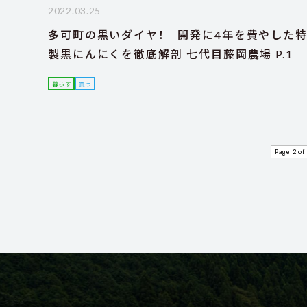
2022.03.25
多可町の黒いダイヤ！ 開発に4年を費やした
製黒にんにくを徹底解剖 七代目藤岡農場 P.1
暮らす
買う
Page 2 of