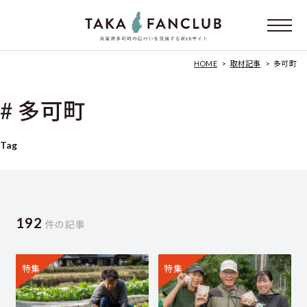
HOME
>
取材記事
>
多可町
# 多可町
Tag
192
件の記事
特集
特集