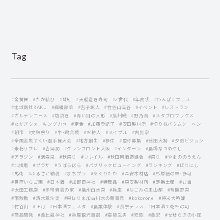
Tag
#金黄舞
#たか結び
#琴紅
#天船巻き寿司
#Z世代
#年賀状
#わんぱくフェス
#地域商社RAKU
#繊維部会
#吉子彰人
#竹谷山渓谷
#イベント
#レストラン
#ガルテンコース
#塩焼き
#青い目の人形
#播州織
#野乃鳥
#スタブロブックス
#たかぎウォーキング力也
#定食
#加藤登紀子
#安田製材所
#切り株バウムクーヘン
#朝市
#文殊祭り
#牛×鶏合戦
#お祷人
#メイプル
#古民家
#全国金魚すくい選手権大会
#地方創生
#移住
#愛称募集
#翁田大勢
#夕張ビジョン
#米粉サブレ
#吉岡潤
#グランフロント大阪
#インターン
#農場なつめやし
#アラジン
#満寿泉
#秋祭り
#フレイル
#秋田県酒造組合
#祭り
#やまののうえん
#北播磨
#プラザ
#うばらばら
#パブリックビューイング
#ランキング
#ほりにし
#馬術
#ふるさと納税
#まちプラ
#あぐりたか
#森安木材店
#杉原紙の里・多可
#箸荷いちご園
#日本酒
#加都良神社
#特産品
#森安製材所
#定番土産
#お当
#太田工務店
#多可青雲の家
#播州白水菜
#兵庫
#なごみの里山都
#有機野菜
#雨散散
#清水亜沙美
#東はりま加古川水の新百景
#kokorone
#純米大吟醸
#竹谷山
#正月
#日本酒フェスタ
#農業体験
#食祭テラス
#日本酒で乾杯の町
#商品開発
#金比羅神社
#兵庫観光百選
#高橋武男
#短歌
#金沢
#せせらぎの小径