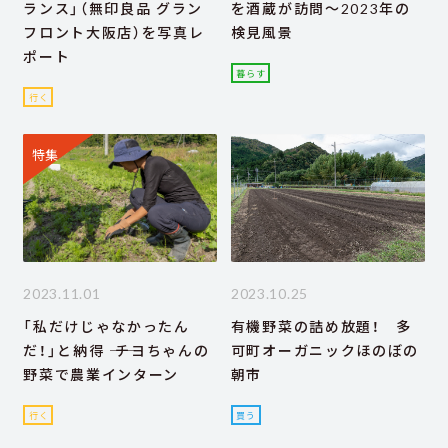
ランス」（無印良品 グラン
を酒蔵が訪問～2023年の
フロント大阪店）を写真レ
検見風景
ポート
暮らす
行く
特集
2023.11.01
2023.10.25
「私だけじゃなかったん
有機野菜の詰め放題！ 多
だ！」と納得 ―― チヨちゃんの
可町オーガニックほのぼの
野菜で農業インターン
朝市
行く
買う