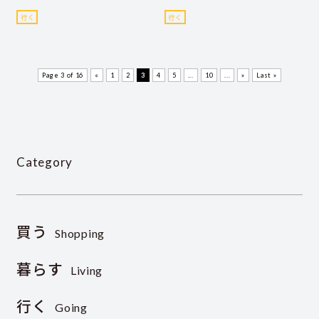
行く
行く
Page 3 of 16
«
1
2
3
4
5
...
10
...
»
Last »
Category
買う
Shopping
暮らす
Living
行く
Going