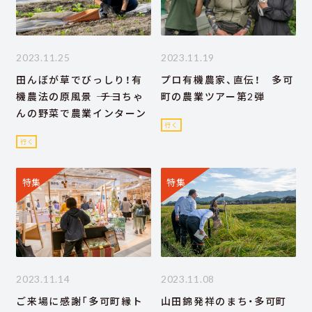
2023.11.25
2023.11.19
田んぼが草でびっしり！有
プロ有機農家、直伝！ 多可
機農法の原風景 ―― チヨちゃ
町の農業ツアー第2弾
んの野菜で農業インターン
行く
行く
特集
特集
2023.11.14
2023.11.08
ご来場に感謝「多可町縁ト
山田錦発祥のまち・多可町