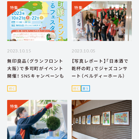
特集
特集
2023.10.15
2023.10.05
無印良品（グランフロント
【写真レポート】「日本酒で
大阪）で多可町がイベント
乾杯の町」でジャズコンサ
開催！ SNSキャンペーンも
ート（ベルディーホール）
行く
行く
買う
特集