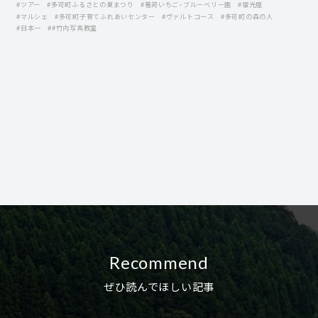
#ツアー
#多可町ふるさとの夏まつり
#箸荷いちご・ブルーベリー園
#福光屋
#マルシェ
#多可町子育てふれあいセンター
#ヴァルトコース
#多可町の森の人
#日本一
##竹内写真教室
Recommend
ぜひ読んでほしい記事