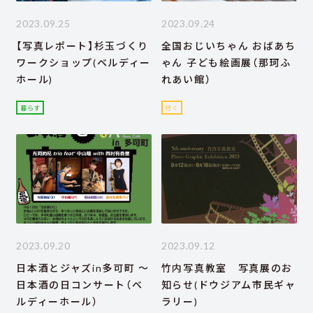
2023.09.25
2023.09.24
【写真レポート】杉玉づくり
全国おじいちゃん おばあち
ワークショップ(ベルディー
ゃん 子ども絵画展（那珂ふ
ホール)
れあい館）
暮らす
行く
2023.09.20
2023.09.12
日本酒とジャズin多可町 ～
竹内写真教室 写真展のお
日本酒の日コンサート（ベ
知らせ(ドウジアム市民ギャ
ルディーホール）
ラリー)