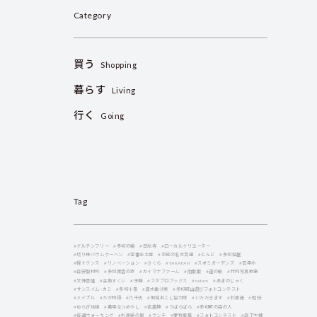
Category
買う
Shopping
暮らす
Living
行く
Going
Tag
#グルテンフリー
#多可の輪
#日光寺
#ローカルクリエーター
#切り株バウムクーヘン
#定番お土産
#平成の名水百選
#とんど
#多可桧屋
#縁トランス
#リノベーション
#さくら
#TAKAFAN
#スオミガーデンズ
#百年水
#森安製材所
#多可青雲の家
#カイマナファーム
#雨散散
#道の駅
#竹内写真教室
#文殊菩薩
#金魚すくい
#生機
#スタブロブックス
#nature
#あまのじゃく
#サンスイム・カミ
#多可十景
#清水亜沙美
#多可町山遊びフォトコンテスト
#メイプル
#たか物語
#八千代
#地域おこし協力隊
#いただきます
#杉原紙
#就任
#ゆらぎ体操
#農場なつめやし
#岩座神
#うばらばら
#多可町の森の人
#毎週ウォーキング
#杉原紙の里
#ランチ
#愛称募集
#フォトコンテスト
#森下大輔