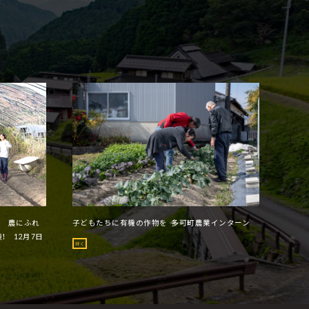
ー 農にふれ
子どもたちに有機の作物を ―― 多可町農業インターン
！ 12月7日
行く