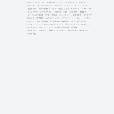
#Miss SAKE Japan
#3ix
#全国広報コンクール
#日本酒フェスタ
#ZOOM
#ペーパーマルチ
#まちたかフェス
#HALOP
#ランキング
#森のようちえん
#金比羅神社
#産官学連携事業
#移住
#青垣いきものふれあいの里
#アサギマダラ
#夢みる小学校
#ひのきのたまご
#定番土産
#肉倍
#川上織物
#棚田百選
#なか・やちよの森公園
#年間
#特産品
#ジャイアンツ
#車留満定食
#ボランタリー
#越川誠司
#定点観測
#カフェチャッタナ
#バウムクーヘン
#ブルーメンやまと
#AgLiBright
#WEB絵画展覧
#山田錦部会
#無印良品
#陸上
#れもんの木
#アウトドアスパイス
#chattanaの森
#ジャズ
#ネイチャーパーク
#神戸ビーフ
#特別栽培米
#妙見スカイローラー
#米粉
#農研機構
#倉庫市
#多可町ふるさとの夏まつり
#神戸ファーブルトン
#全国金魚すくい選手権大会
#加美中学校