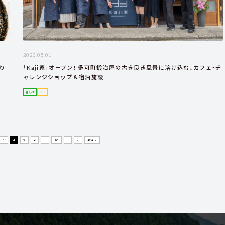
2023.05.01
り
「Kaji家」オープン！ 多可町鍛冶屋の古き良き風景に溶け込む、カフェ・チ
ャレンジショップ＆宿泊施設
暮らす
行く
3
4
5
6
...
10
...
»
最後 »