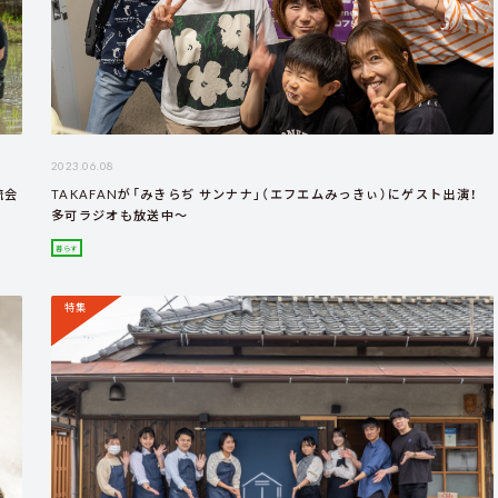
2023.06.08
流会
TAKAFANが「みきらぢ サンナナ」（エフエムみっきぃ）にゲスト出演！
多可ラジオも放送中～
暮らす
特集