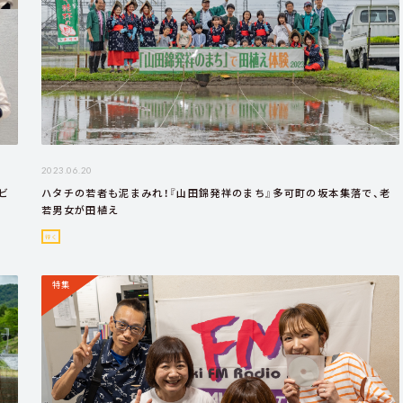
2023.06.20
ビ
ハタチの若者も泥まみれ！『山田錦発祥のまち』多可町の坂本集落で、老
若男女が田植え
行く
特集