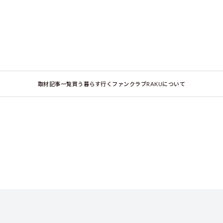
取材記事一覧
買う
暮らす
行く
ファンクラブ
RAKUについて