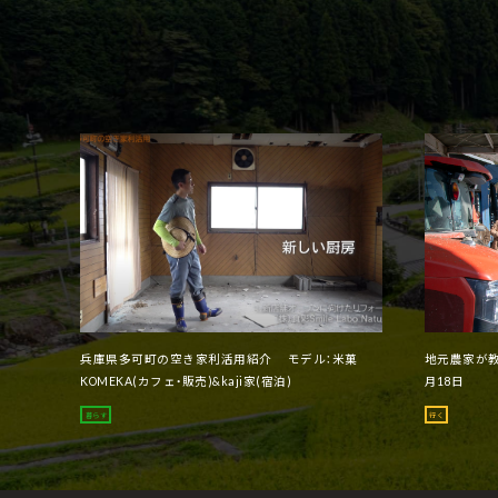
兵庫県多可町の空き家利活用紹介 モデル：米菓
地元農家が教
KOMEKA(カフェ・販売)&kaji家(宿泊)
月18日
暮らす
行く