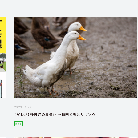
2023.08.22
【写レポ】多可町の夏景色 ～稲田と鴨とサギソウ
暮らす