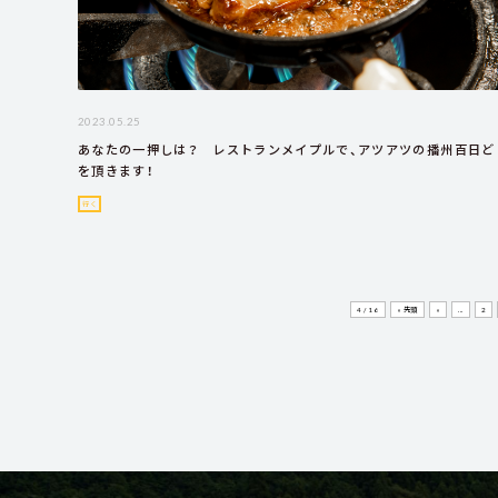
2023.05.25
あなたの一押しは？ レストランメイプルで、アツアツの播州百日ど
を頂きます！
行く
4 / 16
« 先頭
«
...
2