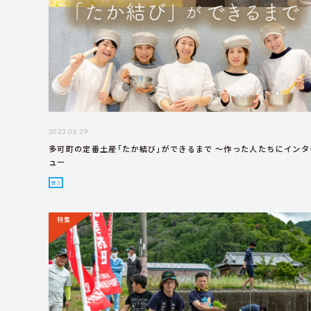
2023.06.29
多可町の定番土産「たか結び」ができるまで ～作った人たちにインタ
ュー
買う
特集