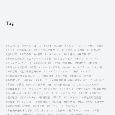
Tag
#トヨペット
#ヴァルトコース
#多可町中央公園
#ベルディーホール
#祭り
#獣害
#トヨタ
#藤岡啓志郞
#ブライベンオオヤ
#三宮
#ZOOM
#西脇
#ひの木ん魚
#越川誠司
#多可の輪
#古民家
#おばあちゃん
#川上織物
#森安製材所
#多可町の森の人
#エアレーベン八千代
#まちたかフェス
#オトウ
#TASHIKA
#トライやる・ウィーク
#和紙の掛け時計
#WEB絵画展覧
#文殊祭り
#白水菜
#チヨちゃんの野菜
#紅葉
#フォトコンテスト
#kokorone
#グランフロント大阪
#神戸新聞
#道の駅杉原紙の里
#ランドグラフィックス
#移住
#とんど
#杉原紙年賀状全国コンクール
#農研機構
#森下大輔
#地域おこし協力隊
#多可町ツアー
#妙見山
#米粉サブレ
#阪神百貨店
#TAKAFAN
#エーデルささゆり
#写真展
#検見
#野ウサギ銀次郎
#春
#兵庫観光百選
#よしなか COZY FARM
#無農薬野菜
#ワークショップ
#ごぼう洗い
#ランキング
#竹谷山渓谷
#加都良神社
#AgLiBright
#定食
#ネイチャーパーク
#サンスイム・カミ
#下三原
#斎藤茂吉
#定点観測
#新松か井の水
#棚田百選
#語り部
#ウェディング
#滞在型市民農園
#倉庫市
#キッチンカー
#地域活性化
#しめ縄
#播州地卵
#琴紅
#水稲
#日光寺
#余暇村公園
#Z世代
#翁田大勢
#ネイチャーパークかさがた
#上田安子服飾専門学校
#森のようちえん
#金黄舞
#神戸ビーフ
#WBC
#年間
#あぐりたか
#無印良品
#加美鳥
#駅長
#広報たか
#牛×鶏合戦
#キャンパー