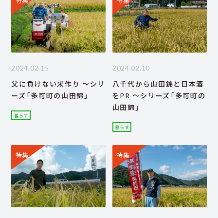
特集
特集
2024.02.15
2024.02.10
父に負けない米作り ～シリ
八千代から山田錦と日本酒
ーズ「多可町の山田錦」
をPR ～シリーズ「多可町の
山田錦」
暮らす
暮らす
特集
特集