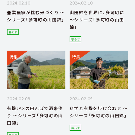
2024.02.10
2024.02.10
兼業農家が挑む米づくり ～
山田錦を世界に、多可町に
シリーズ「多可町の山田錦」
～シリーズ「多可町の山田
錦」
暮らす
暮らす
特集
特集
2024.02.08
2024.02.05
有機JASの田んぼで酒米作
科学と有機を掛け合わせ ～
り ～シリーズ「多可町の山
シリーズ「多可町の山田錦」
田錦」
暮らす