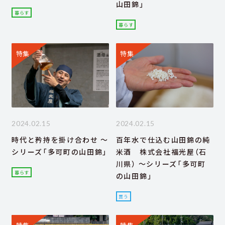
山田錦」
暮らす
暮らす
特集
特集
2024.02.15
2024.02.15
時代と矜持を掛け合わせ ～
百年水で仕込む山田錦の純
シリーズ「多可町の山田錦」
米酒 株式会社福光屋（石
川県） ～シリーズ「多可町
暮らす
の山田錦」
買う