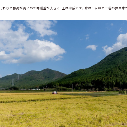
、わりと標高が高いので寒暖差が大きく、土は砂系です。水は千ヶ峰と三谷の井戸水