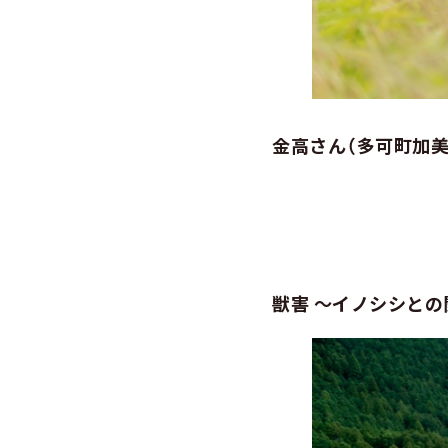
金高さん（多可町加美
獣害 ～イノシシとの