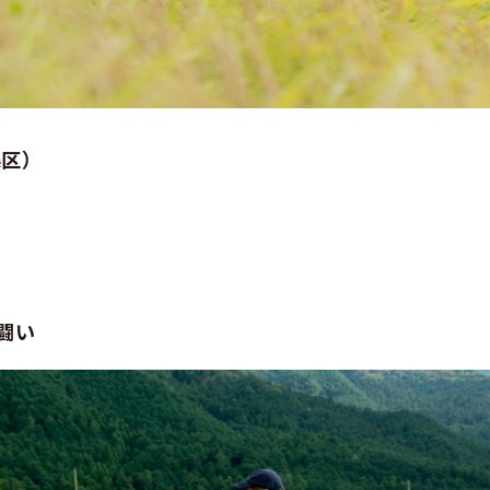
区）
闘い