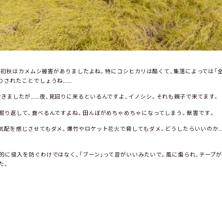
熱く、初秋はカメムシ被害がありましたよね。特にコシヒカリは酷くて、集落によっては「
りされたことでしょうね……
きましたが……夜、見回りに来るといるんですよ、イノシシ。それも親子で来てます。
掘り返して､食べるんですよね。田んぼがめちゃめちゃになってしまう。獣害です。
気配を感じさせてもダメ。爆竹やロケット花火で脅してもダメ。どうしたらいいのか…
的に侵入を防ぐわけではなく、「ブーン」って音がいいみたいで。風に煽られ、テープ
た。