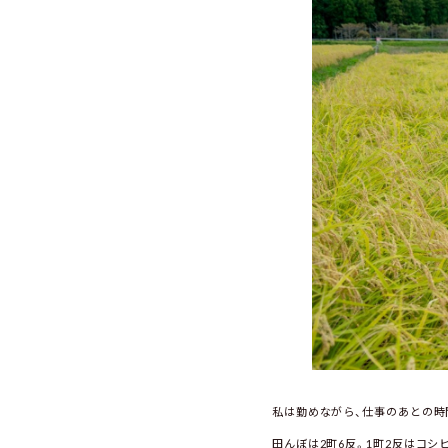
私は勤めながら、仕事のあとの時
田んぼは2町6反。1町2反はコシ