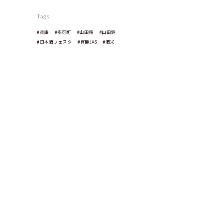
Tags
#兵庫
#多可町
#山田穂
#山田錦
#日本酒フェスタ
#有機JAS
#酒米