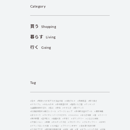
Category
買う
Shopping
暮らす
Living
行く
Going
Tag
#名水
#聖獣たちが見下ろす渓谷の謎
#米粉タルト
#斎藤茂吉
#照り焼き
#ドウジアム
#れもんの木
#多可青雲の家
#箸荷いちご園
#ランキング
#山田錦発祥のまち
#陸上
#移住
#やすらぎ
#縁トランス
#杉原紙年賀状全国コンクール
#ワークショップ
#多可町立温水プール
#農研機構
#まちづくり
#ネイチャーパークかさがた
#TAKAFAN
#ゆらぎ体操
#春
#スイーツ
#神戸新聞
#吉子彰人
#翁田大勢
#子育て
#ボランタリー
#ふるさと納税
#夕張ビジョン
#年間
#ガルテン八千代
#タカタータン
#グルテンフリー
#米作り
#グランフロント大阪
#たか結び
#ブライベンオオヤ
#日本酒で乾杯の町
#八千代プラザ
#道の駅杉原紙の里
#米粉
#紡
#夏
#エアレーベン八千代
#水稲