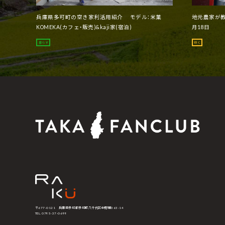
兵庫県多可町の空き家利活用紹介 モデル：米菓
地元農家が教
KOMEKA(カフェ・販売)&kaji家(宿泊)
月18日
暮らす
行く
〒677-0121 兵庫県多可郡多可町八千代区中野間363-14
TEL. 0795-37-0699