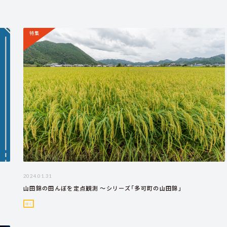
特集
2024.01.31
山田錦の田んぼを定点観測 ～シリーズ「多可町の山田錦」
行く