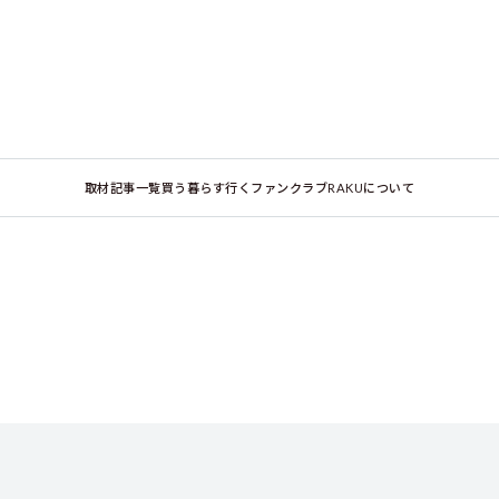
取材記事一覧
買う
暮らす
行く
ファンクラブ
RAKUについて