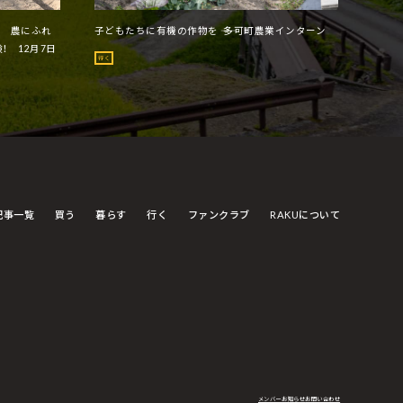
ー 農にふれ
子どもたちに有機の作物を ―― 多可町農業インターン
！ 12月7日
行く
記事一覧
買う
暮らす
行く
ファンクラブ
RAKUについて
メンバー
お知らせ
お問い合わせ