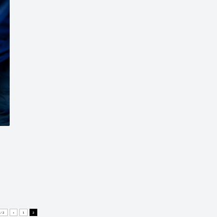
 / 2
«
1
2