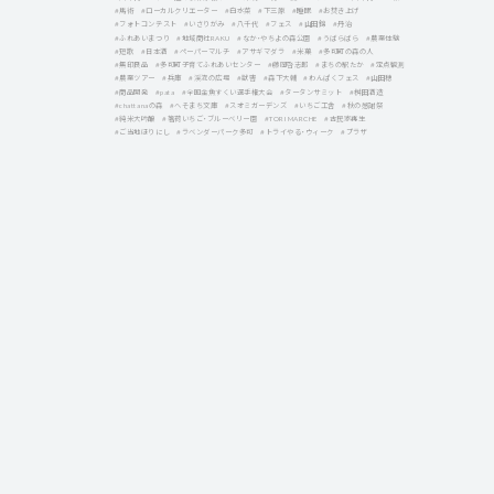
#馬術
#ローカルクリエーター
#白水菜
#下三原
#睡眠
#お焚き上げ
#フォトコンテスト
#いさりがみ
#八千代
#フェス
#山田錦
#丹治
#ふれあいまつり
#地域商社RAKU
#なか・やちよの森公園
#うばらばら
#農業体験
#短歌
#日本酒
#ペーパーマルチ
#アサギマダラ
#米菓
#多可町の森の人
#無印良品
#多可町子育てふれあいセンター
#藤岡啓志郞
#まちの駅たか
#定点観測
#農業ツアー
#兵庫
#渓流の広場
#獣害
#森下大輔
#わんぱくフェス
#山田穂
#商品開発
#pata
#全国金魚すくい選手権大会
#タータンサミット
#桝田酒造
#chattanaの森
#へそまち文庫
#スオミガーデンズ
#いちご工舎
#秋の感謝祭
#純米大吟醸
#箸荷いちご・ブルーベリー園
#TORI MARCHE
#古民家再生
#ご当地ほりにし
#ラベンダーパーク多可
#トライやる・ウィーク
#プラザ