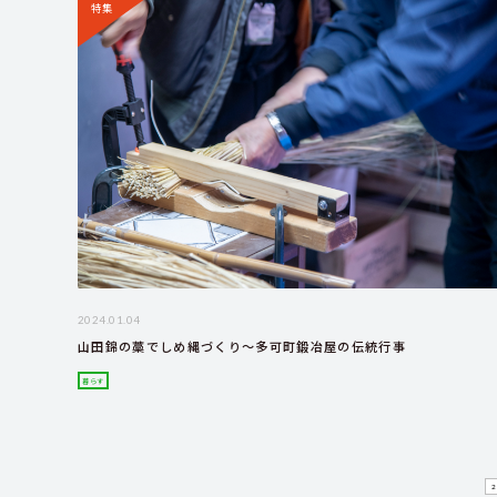
特集
2024.01.04
山田錦の藁でしめ縄づくり～多可町鍛冶屋の伝統行事
暮らす
2