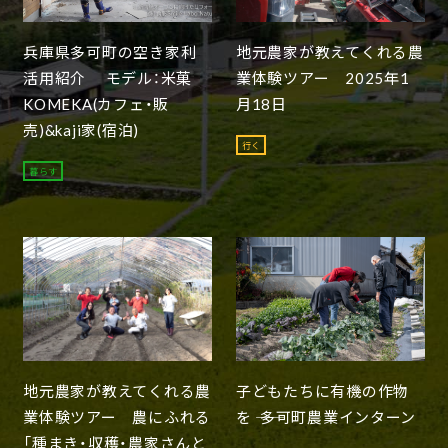
兵庫県多可町の空き家利
地元農家が教えてくれる農
活用紹介 モデル：米菓
業体験ツアー 2025年1
KOMEKA(カフェ・販
月18日
売)&kaji家(宿泊)
行く
暮らす
地元農家が教えてくれる農
子どもたちに有機の作物
業体験ツアー 農にふれる
を ―― 多可町農業インターン
「種まき・収穫・農家さんと