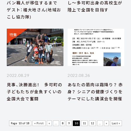
バン職人が移住するまで
し～多可町出身の高校生が
ゲスト：橘大地さん(地域お
陸上で全国を目指す
こし協力隊)
特集
2022.08.29
2022.08.26
見事、決勝進出！ 多可町の
あなたの筋肉は霜降り？ 赤
子どもたちが金魚すくいの
身？ シニアの健康づくりを
全国大会で奮闘
テーマにした講演会を開催
Page 10 of 18
« First
«
...
8
9
10
11
12
...
»
Last »