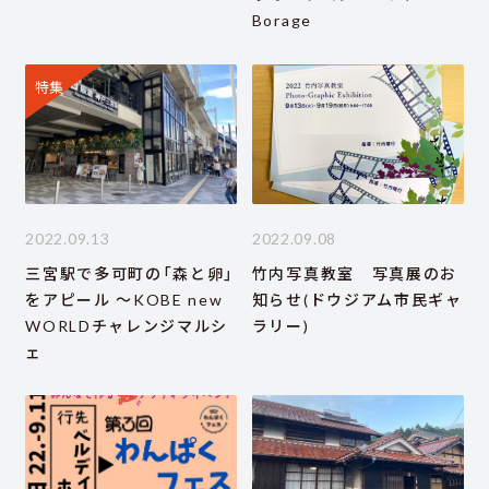
Borage
特集
2022.09.13
2022.09.08
三宮駅で多可町の「森と卵」
竹内写真教室 写真展のお
をアピール ～KOBE new
知らせ(ドウジアム市民ギャ
WORLDチャレンジマルシ
ラリー)
ェ