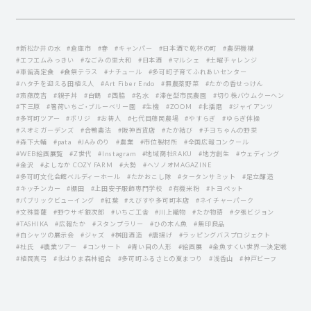
#新松か井の水
#倉庫市
#春
#キャンパー
#日本酒で乾杯の町
#農研機構
#エフエムみっきい
#なごみの里大和
#日本酒
#マルシェ
#土曜チャレンジ
#車留満定食
#食祭テラス
#ナチュール
#多可町子育てふれあいセンター
#ハタチを迎える田植え人
#Art Fiber Endo
#無農薬野菜
#たかの香せっけん
#斎藤茂吉
#親子丼
#白鶴
#西脇
#名水
#滞在型市民農園
#切り株バウムクーヘン
#下三原
#箸荷いちご・ブルーベリー園
#生機
#ZOOM
#北播磨
#ジャイアンツ
#多可町ツアー
#ボリジ
#お祷人
#七代目藤岡農場
#やすらぎ
#ゆらぎ体操
#スオミガーデンズ
#合鴨農法
#阪神百貨店
#たか結び
#チヨちゃんの野菜
#森下大輔
#pata
#JAみのり
#農業
#市位製材所
#全国広報コンクール
#WEB絵画展覧
#Z世代
#Instagram
#地域商社RAKU
#地方創生
#ウェディング
#金沢
#よしなか COZY FARM
#大勢
#ヘソノオMAGAZINE
#多可町文化会館ベルディーホール
#たかおこし隊
#タータンサミット
#足立醸造
#キッチンカー
#棚田
#上田安子服飾専門学校
#有機米粉
#トヨペット
#パブリックビューイング
#紅葉
#えびすや多可町本店
#ネイチャーパーク
#文殊菩薩
#野ウサギ銀次郎
#いちご工舎
#川上織物
#たか物語
#夕張ビジョン
#TASHIKA
#広報たか
#スタンプラリー
#ひの木ん魚
#無印良品
#白シャツの展示会
#ジャズ
#桝田酒造
#唐揚げ
#ラッピングバスプロジェクト
#杜氏
#農業ツアー
#コンサート
#青い目の人形
#絵画展
#金魚すくい世界一決定戦
#植岡真弓
#北はりま森林組合
#多可町ふるさとの夏まつり
#浅香山
#神戸ビーフ