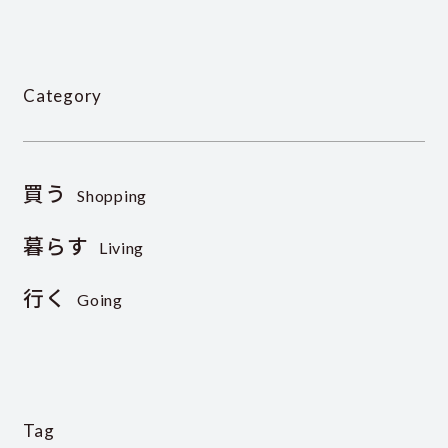
Category
買う
Shopping
暮らす
Living
行く
Going
Tag