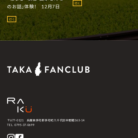
行く
のお話」体験！ 12月7日
行く
〒677-0121 兵庫県多可郡多可町八千代区中野間363-14
TEL. 0795-37-0699