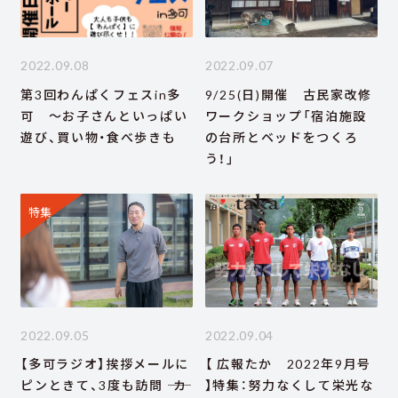
2022.09.08
2022.09.07
第3回わんぱくフェスin多
9/25(日)開催 古民家改修
可 ～お子さんといっぱい
ワークショップ「宿泊施設
遊び、買い物・食べ歩きも
の台所とベッドをつくろ
う！」
特集
2022.09.05
2022.09.04
【多可ラジオ】挨拶メールに
【 広報たか 2022年9月号
ピンときて、3度も訪問 ―― カ
】特集：努力なくして栄光な