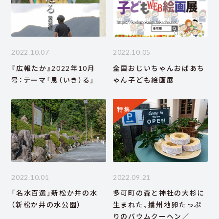
2022.10.07
2022.10.05
『広報たか』2022年10月
全国おじいちゃんおばあち
号：テーマ「息（いき）る」
ゃん子ども絵画展
特集
2022.10.01
2022.09.21
「名水百選」新松か井の水
多可町の森と神社の大杉に
（新松か井の水公園）
生まれた、播州地卵たっぷ
りのバウムクーヘン／