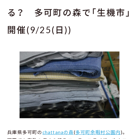
る？ 多可町の森で「生機市」
開催(9/25(日))
兵庫県多可町の
chattanaの森
(
多可町余暇村公園内
)。