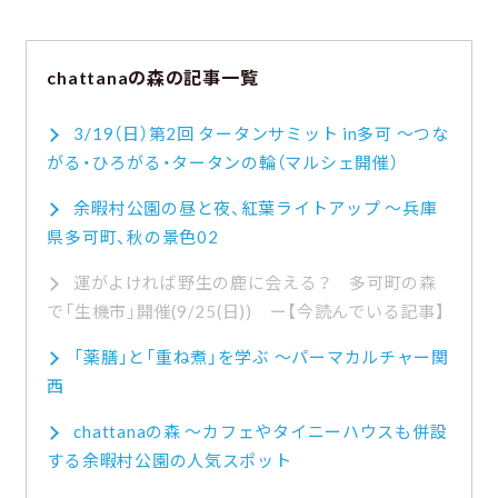
chattanaの森の記事一覧
3/19（日）第2回 タータンサミット in多可 ～つな
がる・ひろがる・タータンの輪（マルシェ開催）
余暇村公園の昼と夜、紅葉ライトアップ ～兵庫
県多可町、秋の景色02
運がよければ野生の鹿に会える？ 多可町の森
で「生機市」開催(9/25(日))
「薬膳」と「重ね煮」を学ぶ ～パーマカルチャー関
西
chattanaの森 ～カフェやタイニーハウスも併設
する余暇村公園の人気スポット