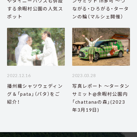
やタイニーハウスも併設
ンサミット in多可 ～つ
する余暇村公園の人気ス
ながる・ひろがる・タータ
ポット
ンの輪（マルシェ開催）
2022.12.16
2023.03.28
播州織シャツウェディン
写真レポート ～タータン
グ＆「pata」（パタ）をご
サミット@余暇村公園内
紹介！
「chattanaの森」(2023
年3月19日)