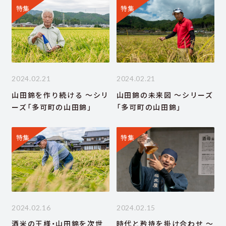
特集
特集
2024.02.21
2024.02.21
山田錦を作り続ける ～シリ
山田錦の未来図 ～シリーズ
ーズ「多可町の山田錦」
「多可町の山田錦」
特集
特集
2024.02.16
2024.02.15
酒米の王様・山田錦を次世
時代と矜持を掛け合わせ ～