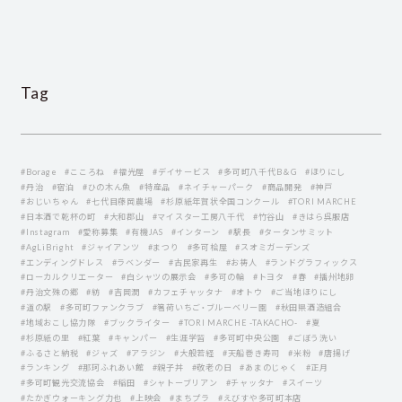
Tag
#Borage
#こころね
#福光屋
#デイサービス
#多可町八千代B＆G
#ほりにし
#丹治
#宿泊
#ひの木ん魚
#特産品
#ネイチャーパーク
#商品開発
#神戸
#おじいちゃん
#七代目藤岡農場
#杉原紙年賀状全国コンクール
#TORI MARCHE
#日本酒で乾杯の町
#大和郡山
#マイスター工房八千代
#竹谷山
#きはら呉服店
#Instagram
#愛称募集
#有機JAS
#インターン
#駅長
#タータンサミット
#AgLiBright
#ジャイアンツ
#まつり
#多可桧屋
#スオミガーデンズ
#エンディングドレス
#ラベンダー
#古民家再生
#お祷人
#ランドグラフィックス
#ローカルクリエーター
#白シャツの展示会
#多可の輪
#トヨタ
#春
#播州地卵
#丹治文殊の郷
#紡
#吉岡潤
#カフェチャッタナ
#オトウ
#ご当地ほりにし
#道の駅
#多可町ファンクラブ
#箸荷いちご・ブルーベリー園
#秋田県酒造組合
#地域おこし協力隊
#ブックライター
#TORI MARCHE -TAKACHO-
#夏
#杉原紙の里
#紅葉
#キャンパー
#生涯学習
#多可町中央公園
#ごぼう洗い
#ふるさと納税
#ジャズ
#アラジン
#大般若経
#天船巻き寿司
#米粉
#唐揚げ
#ランキング
#那珂ふれあい館
#親子丼
#敬老の日
#あまのじゃく
#正月
#多可町観光交流協会
#稲田
#シャトーブリアン
#チャッタナ
#スイーツ
#たかぎウォーキング力也
#上映会
#まちプラ
#えびすや多可町本店