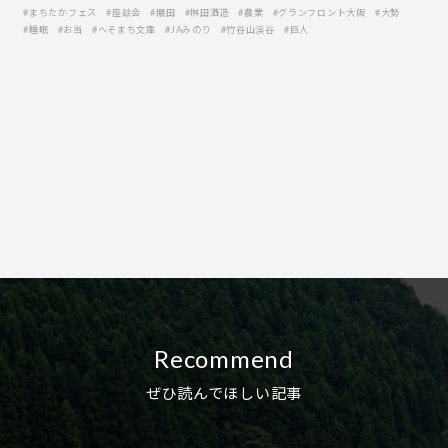
#まちたかフェス
#座談会
#棚田
#桝田酒造
#農業
#グランフロント大阪
#大勢
#睡眠
#お当
#へそまち文庫
#JAみのり
#竹谷山渓谷
#巨人
Recommend
ぜひ読んでほしい記事