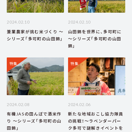
2024.02.10
2024.02.10
兼業農家が挑む米づくり ～
山田錦を世界に、多可町に
シリーズ「多可町の山田錦」
～シリーズ「多可町の山田
錦」
特集
特集
2024.02.08
2024.02.06
有機JASの田んぼで酒米作
新たな地域おこし協力隊員
り ～シリーズ「多可町の山
の挑戦！～ラベンダーパー
田錦」
ク多可で謎解きイベントを