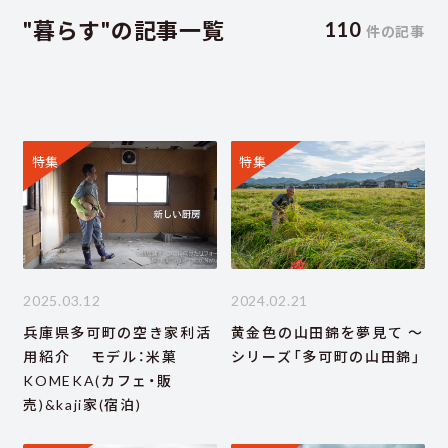
"暮らす"の記事一覧
110
件の記事
特集
特集
2025.03.12
2024.02.21
兵庫県多可町の空き家利活
黄金色の山田錦を夢見て ～
用紹介 モデル：米菓
シリーズ「多可町の山田錦」
KOMEKA(カフェ・販
売)&kaji家(宿泊)