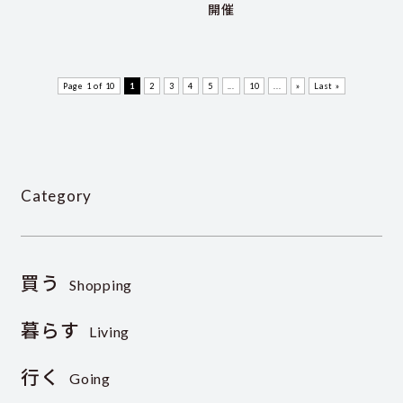
開催
Page 1 of 10
1
2
3
4
5
...
10
...
»
Last »
Category
買う
Shopping
暮らす
Living
行く
Going