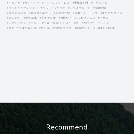
#マルシェ
#ランキング
#エンディングドレス
#金比羅神社
#ドウジアム
#ランドグラフィックス
#ブルーメンやまと
#みつばグループ
#寺川敏博
#関西学院大学
#農場なつめやし
#京都橘大学
#紅葉ライトアップ
#まちたかフェス
#JAみのり
#愛称募集
#多可ラジオ
#青垣いきものふれあいの里
#フェス
#いただきます
#竹谷山
#風景
#おじいちゃん
#夏
#神戸ファーブルトン
#なか・やちよの森公園
#語り部
#杉原紙研究所
#藤岡啓志郞
#TORI MARCHE
Recommend