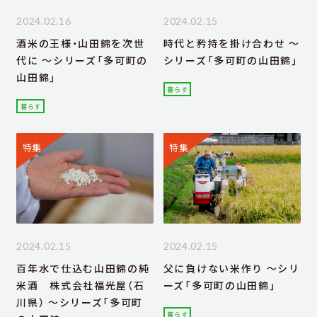
2024.02.16
2024.02.15
酒米の王様・山田錦を次世
時代と矜持を掛け合わせ ～
代に ～シリーズ「多可町の
シリーズ「多可町の山田錦」
山田錦」
暮らす
暮らす
特集
特集
2024.02.15
2024.02.15
百年水で仕込む山田錦の純
父に負けない米作り ～シリ
米酒 株式会社福光屋（石
ーズ「多可町の山田錦」
川県） ～シリーズ「多可町
暮らす