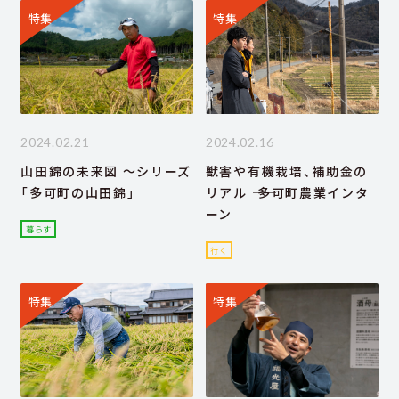
特集
特集
2024.02.21
2024.02.16
山田錦の未来図 ～シリーズ
獣害や有機栽培、補助金の
「多可町の山田錦」
リアル ―― 多可町農業インタ
ーン
暮らす
行く
特集
特集