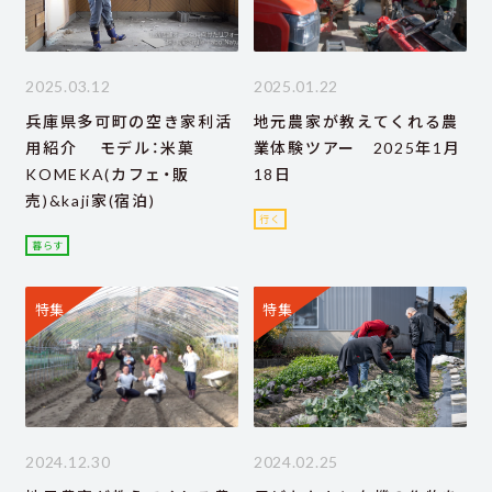
2025.03.12
2025.01.22
兵庫県多可町の空き家利活
地元農家が教えてくれる農
用紹介 モデル：米菓
業体験ツアー 2025年1月
KOMEKA(カフェ・販
18日
売)&kaji家(宿泊)
行く
暮らす
特集
特集
2024.12.30
2024.02.25