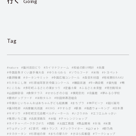
行く
Going
Tag
#nature
#播州百日どり
#カイマナファーム
#和紙の掛け時計
#兵庫
#全国金魚すくい選手権大会
#ゆうわらわら
#ソウルフード
#米粉
#トヨペット
#農研機構
#タータンサミット
#全国広報コンクール
#森安木材店
#地域商社RAKU
#たかおこし隊
#杉原紙年賀状全国コンクール
#棚田百選
#牛×鶏合戦
#福光屋
#鴨
#こころね
#多可町ふるさとの夏まつり
#定番土産
#ふるさと未来塾
#特別栽培米
#山田錦部会
#食祭テラス
#せせらぎの小径
#横尾忠則
#北播磨
#夢みる小学校
#鹿肉ドッグフード
#米粉タルト
#秋田県酒造組合
#全国おじいちゃんおばあちゃん子ども絵画展
#まちプラ
#神戸ビーフ
#越川誠司
#播州地卵
#兵庫観光百選
#KING
#やすらぎ
#駅長
#毎週ウォーキング
#日本酒
#サギソウ
#多可町文化会館ベルディーホール
#いさりがみ
#エフエムみっきい
#箸荷いちご園
#古民家再生
#水稲
#チャレンジショップ
#ネイチャーパークかさがた
#西脇
#太田工務店
#商品開発
#お当
#米菓
#ウェディング
#Z世代
#縁トランス
#ブックライター
#山フォト
#野乃鳥
#タカタータン
#杉原紙の里
#まちの駅たか
#きはら呉服店
#ワークショップ