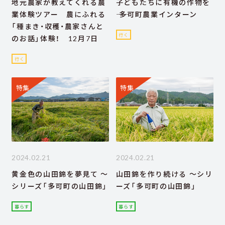
地元農家が教えてくれる農
子どもたちに有機の作物を
業体験ツアー 農にふれる
―― 多可町農業インターン
「種まき・収穫・農家さんと
行く
のお話」体験！ 12月7日
行く
特集
特集
2024.02.21
2024.02.21
黄金色の山田錦を夢見て ～
山田錦を作り続ける ～シリ
シリーズ「多可町の山田錦」
ーズ「多可町の山田錦」
暮らす
暮らす