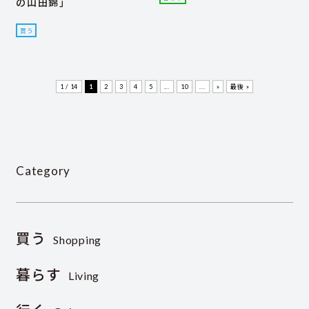
の山田錦」
買う
1 / 14
1
2
3
4
5
...
10
...
»
最後 »
Category
買う
Shopping
暮らす
Living