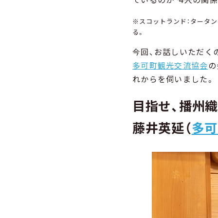
※スコットランド：タータ
る。
今回、お話しいただく
多可町観光交流協会
の
れからを伺いました。
目指せ、播州
藤井英延（
多可