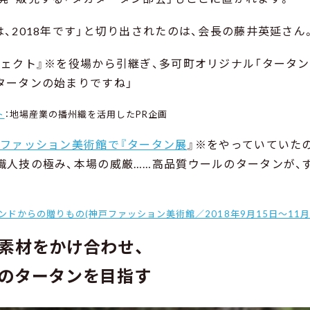
、2018年です」と切り出されたのは、会長の藤井英延さん
ジェクト』※を役場から引継ぎ、多可町オリジナル「タータ
タータンの始まりですね」
ト
：地場産業の播州織を活用したPR企画
ファッション美術館で『タータン展
』※をやっていていた
職人技の極み、本場の威厳……高品質ウールのタータンが、
ドからの贈りもの(神戸ファッション美術館／2018年9月15日～11月1
素材をかけ合わせ、
のタータンを目指す