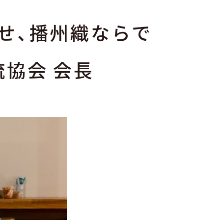
せ、播州織ならで
協会 会長