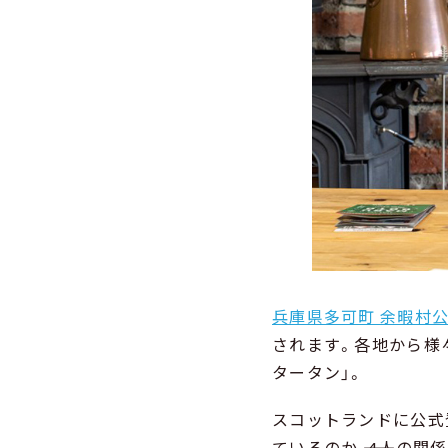
兵庫県多可町 余暇村
されます。各地から様
タータン」。
スコットランドに公式
ているのか ―― 4人