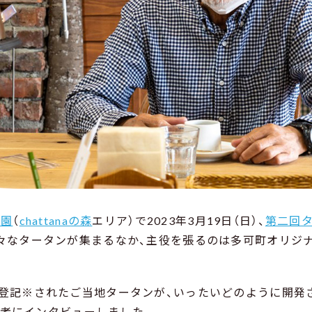
公園
（
chattanaの森
エリア）で2023年3月19日（日）、
第二回
々なタータンが集まるなか、主役を張るのは多可町オリジナ
登記※されたご当地タータンが、いったいどのように開発
の関係者にインタビューしました。