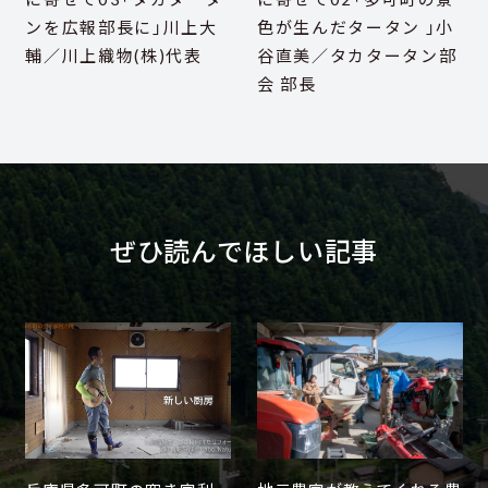
ンを広報部長に」川上大
色が生んだタータン 」小
輔／川上織物(株)代表
谷直美／タカタータン部
会 部長
ぜひ読んでほしい記事