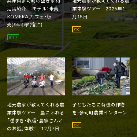
兵庫県多可町の空き家利
地元農家が教えてくれる農
活用紹介 モデル：米菓
業体験ツアー 2025年1
KOMEKA(カフェ・販
月18日
売)&kaji家(宿泊)
行く
暮らす
地元農家が教えてくれる農
子どもたちに有機の作物
業体験ツアー 農にふれる
を ―― 多可町農業インターン
「種まき・収穫・農家さんと
行く
のお話」体験！ 12月7日