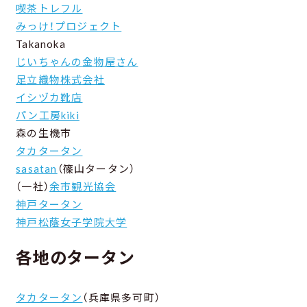
喫茶トレフル
みっけ！プロジェクト
Takanoka
じいちゃんの金物屋さん
足立織物株式会社
イシヅカ靴店
パン工房kiki
森の生機市
タカタータン
sasatan
（篠山タータン）
（一社）
余市観光協会
神戸タータン
神戸松蔭女子学院大学
各地のタータン
タカタータン
（兵庫県多可町）