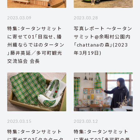
2023.03.09
2023.03.28
特集：タータンサミット
写真レポート ～タータン
に寄せて01「目指せ、播
サミット@余暇村公園内
州織ならではのタータン
「chattanaの森」(2023
」藤井英延／多可町観光
年3月19日)
交流協会 会長
2023.03.15
2023.03.12
特集：タータンサミット
特集：タータンサミット
に寄せて03「タカタータ
に寄せて02「多可町の景