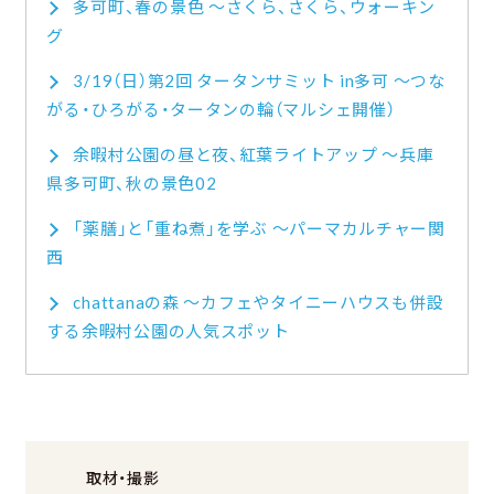
多可町、春の景色 ～さくら、さくら、ウォーキン
グ
3/19（日）第2回 タータンサミット in多可 ～つな
がる・ひろがる・タータンの輪（マルシェ開催）
余暇村公園の昼と夜、紅葉ライトアップ ～兵庫
県多可町、秋の景色02
「薬膳」と「重ね煮」を学ぶ ～パーマカルチャー関
西
chattanaの森 ～カフェやタイニーハウスも併設
する余暇村公園の人気スポット
取材・撮影