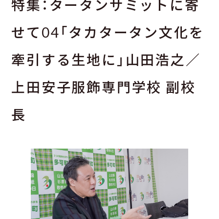
特集：タータンサミットに寄
せて04「タカタータン文化を
牽引する生地に」山田浩之／
上田安子服飾専門学校 副校
長