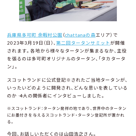
兵庫県多可町 余暇村公園
（
chattanaの森
エリア）で
2023年3月19日（日）、
第二回タータンサミット
が開催
されます。各地から様々なタータンが集まるなか、主役
を張るのは多可町オリジナルのタータン、「タカタータ
ン」。
スコットランドに公式登記※されたご当地タータンが、
いったいどのように開発され、どんな思いを表している
のか ―― 4人の関係者にインタビューしました。
※スコットランド：タータン発祥の地であり、世界中のタータン
にお墨付きを与えるスコットランド・タータン登記所が置かれ
る。
今回、お話しいただくのは山田浩之さん。