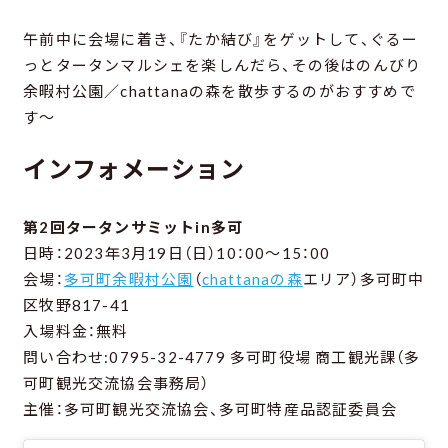
午前中に会場に着き、『たか結び』をゲットして、ぐるー
っとタータンマルシェを楽しんだら、その後はのんびり
余暇村公園／chattanaの森を散歩するのがおすすめで
す～
インフォメーション
第2回タータンサミットin多可
日時：2023年3月19日（日）10：00～15：00
会場：
多可町余暇村公園
（
chattanaの森
エリア）多可町中
区牧野817-41
入場料金：無料
問い合わせ:0795-32-4779 多可町役場 商工観光課（多
可町観光交流協会事務局）
主催：多可町観光交流協会、多可町特産品認証委員会