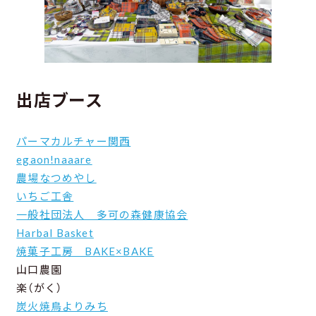
出店ブース
パーマカルチャー関西
egaon!naaare
農場なつめやし
いちご工舎
一般社団法人 多可の森健康協会
Harbal Basket
焼菓子工房 BAKE×BAKE
山口農園
楽（がく）
炭火焼鳥よりみち