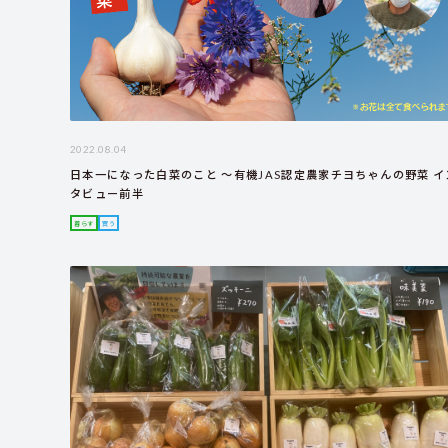
2022.08.04
日本一になった白菜のこと ～有機JAS認定農家チヨちゃんの野菜 イ
タビュー前半
暮らす
買う