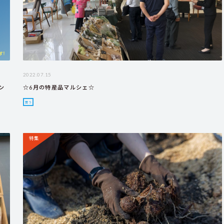
2022.07.15
ン
☆6月の特産品マルシェ☆
買う
特集