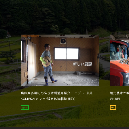
兵庫県多可町の空き家利活用紹介 モデル：米菓
地元農家が教
KOMEKA(カフェ・販売)&kaji家(宿泊)
月18日
暮らす
行く