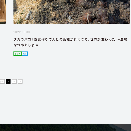
2022.03.30
タカラバコ! 野菜作りで人との距離が近くなり、世界が変わった ～農場
なつめやしｐ.4
暮らす
買う
 / 2
1
2
»