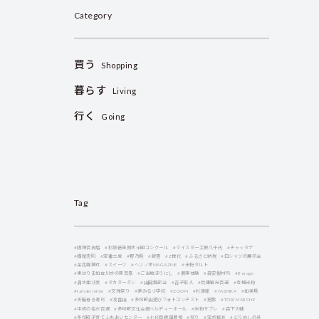
Category
買う
Shopping
暮らす
Living
行く
Going
Tag
#阪神百貨店
#杉原紙年賀状全国コンクール
#マイスター工房八千代
#チャッタナ
#横尾忠則
#定番土産
#野乃鳥
#獣害
#Z世代
#ふるさと納税
#白シャツの展示会
#金比羅神社
#スイーツ
#ヘソノオMAGAZINE
#米粉タルト
#東はりま加古川水の新百景
#ご当地ほりにし
#農業体験
#森安製材所
#Borage
#清水亜沙美
#タカタータン
#山田錦部会
#吉子彰人
#兵庫観光百選
#有機米粉
#tamaki niime
#文殊祭り
#夢みる小学校
#ZOOM
#杉原紙
#TASHIKA
#加美鳥
#天船巻き寿司
#浅香山
#多可町山遊びフォトコンテスト
#短歌
#TORI MARCHE
#平成の名水百選
#多可町文化会館ベルディーホール
#米粉サブレ
#森下大輔
#多可町子育てふれあいセンター
#七代目藤岡農場
#祭り
#定点観測
#とりめしの具