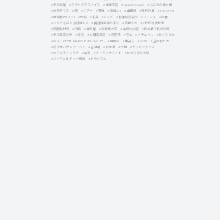
#多可桧屋
#アウトドアスパイス
#生涯学習
#egaon!naaare
#なごみの里大和
#食祭テラス
#鴨
#ツアー
#野球
#有機JAS
#山田穂
#発祥の地
#TAKAFAN
#地域商社RAKU
#水稲
#米菓
#とんど
#杉原紙研究所
#マルシェ
#定食
#ハタチを迎える田植え人
#山田錦発祥のまち
#広報たか
##竹内写真教室
#安田製材所
#肉倍
#福光屋
#京都橘大学
#余暇村公園
#日本酒で乾杯の町
#多可青雲の家
#三宮
#太田工務店
#岩座神
#陸上
#ナチュール
#あぐりたか
#お当
#TORI MARCHE -TAKACHO-
#特産品
#黒葫玉
#KING
#道の駅たか
#切り株バウムクーヘン
#吉岡潤
#日本酒
#生機
#ラッピングバス
#カフェチャッタナ
#金沢
#タータンサミット
#せせらぎの小径
#パーマカルチャー関西
#ドウジアム