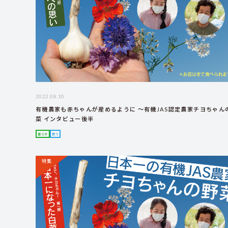
2022.08.10
有機農家も赤ちゃんが産めるように ～有機JAS認定農家チヨちゃん
菜 インタビュー後半
暮らす
買う
特集