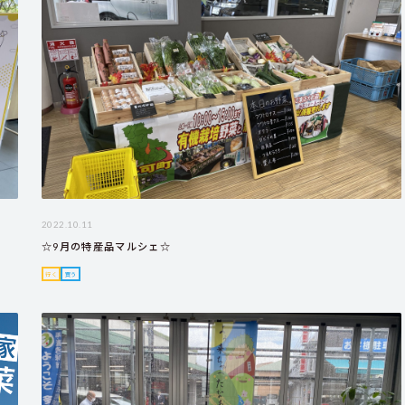
2022.10.11
☆9月の特産品マルシェ☆
行く
買う