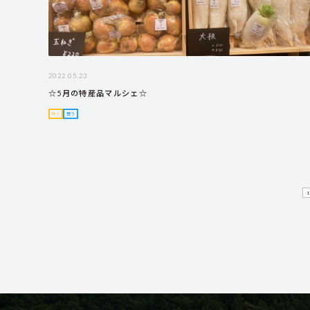
2022.05.23
☆5月の特産品マルシェ☆
行く
買う
1