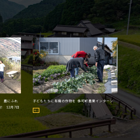
ー 農にふれ
子どもたちに有機の作物を ―― 多可町農業インターン
！ 12月7日
行く