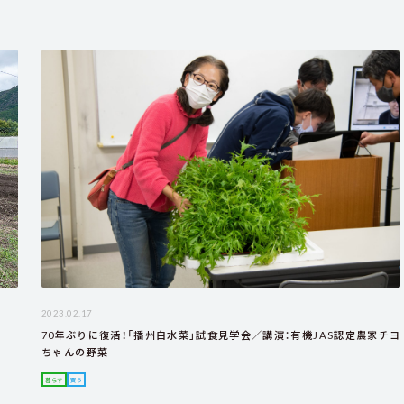
2023.02.17
70年ぶりに復活！「播州白水菜」試食見学会／講演：有機JAS認定農家チヨ
ちゃんの野菜
暮らす
買う