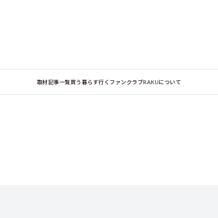
取材記事一覧
買う
暮らす
行く
ファンクラブ
RAKUについて