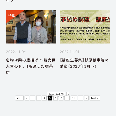
イブ
特集
2022.11.04
2022.11.01
名物は鶏の唐揚げ ～読売巨
【講座生募集】杉原紙事始め
人軍のドラ1も通った喫茶
講座（2023年1月～）
店
Page 5 of 10
«
First
«
...
3
4
5
6
7
...
10
...
»
Last »