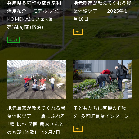
兵庫県多可町の空き家利
地元農家が教えてくれる農
活用紹介 モデル：米菓
業体験ツアー 2025年1
KOMEKA(カフェ・販
月18日
売)&kaji家(宿泊)
行く
暮らす
地元農家が教えてくれる農
子どもたちに有機の作物
業体験ツアー 農にふれる
を ―― 多可町農業インターン
「種まき・収穫・農家さんと
行く
のお話」体験！ 12月7日