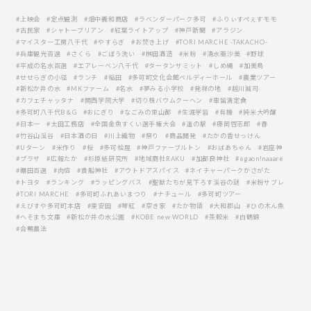
#上映会
#定点観測
#畑中義和商店
#ラベンダーパーク多可
#ふりぃすぺぇすモモ
#古民家
#シャトーブリアン
#紅葉ライトアップ
#神戸新聞
#アラジン
#マイスター工房八千代
#やすらぎ
#お焚き上げ
#TORI MARCHE -TAKACHO-
#兵庫観光百選
#さくら
#ごぼう洗い
#桝田酒造
#米粉
#清水亜沙美
#野球
#平成の名水百選
#エアレーベン八千代
#タータンサミット
#しめ縄
#加美鳥
#せせらぎの小径
#ランチ
#稲田
#多可町文化会館ベルディーホール
#農業ツアー
#新松か井の水
#MKファーム
#名水
#夢みる小学校
#発祥の地
#越川誠司
#カフェチャッタナ
#関西学院大学
#切り株バウムクーヘン
#車留満定食
#多可町八千代B＆G
#おにぎり
#なごみの里山都
#生涯学習
#有機
#純米大吟醸
#日本一
#太田工務店
#全国金魚すくい選手権大会
#道の駅
#藤岡啓志郞
#春
#竹谷山渓谷
#日本酒の日
#川上織物
#祭り
#商品開発
#たかの香せっけん
#Uターン
#米作り
#桜
#多可桧屋
#神戸ファーブルトン
#おばあちゃん
#岩座神
#プラザ
#広報たか
#杉原紙研究所
#地域商社RAKU
#加都良神社
#egaon!naaare
#棚田百選
#肉倍
#貴船神社
#アウトドアスパイス
#ネイチャーパークかさがた
#トヨタ
#ランキング
#ラッピングバス
#聖獣たちが見下ろす渓谷の謎
#米粉サブレ
#TORI MARCHE
#多可町ふれあいまつり
#ナチュール
#多可町ツアー
#えびすや多可町本店
#東安田
#琴紅
#空き家
#たか物語
#大和郡山
#ひの木ん魚
#へそまち文庫
#新松か井の水公園
#KOBE new WORLD
#茶穀米
#白鶴錦
#合鴨農法