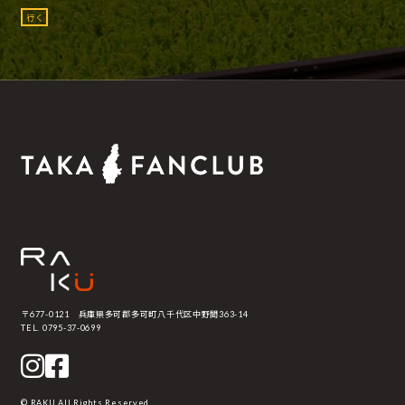
行く
〒677-0121 兵庫県多可郡多可町八千代区中野間363-14
TEL. 0795-37-0699
© RAKU All Rights Reserved.