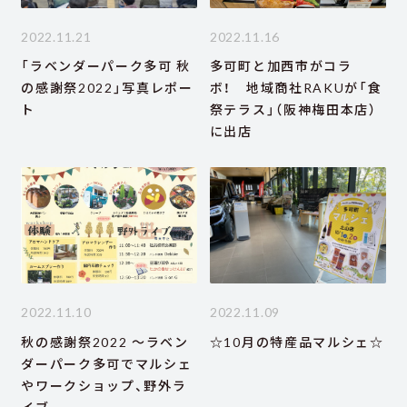
2022.11.21
2022.11.16
「ラベンダーパーク多可 秋
多可町と加西市がコラ
の感謝祭2022」写真レポー
ボ！ 地域商社RAKUが「食
ト
祭テラス」（阪神梅田本店）
に出店
2022.11.10
2022.11.09
秋の感謝祭2022 ～ラベン
☆10月の特産品マルシェ☆
ダーパーク多可でマルシェ
やワークショップ、野外ラ