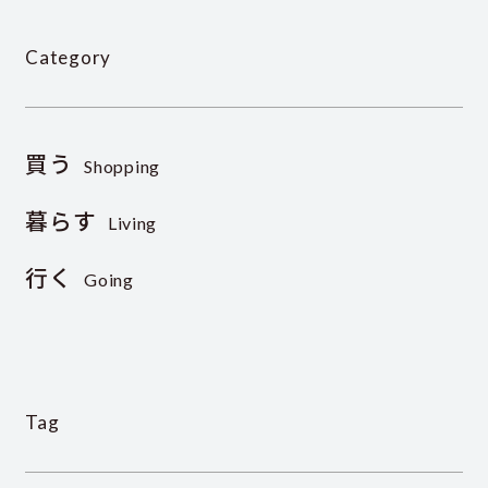
Category
買う
Shopping
暮らす
Living
行く
Going
Tag