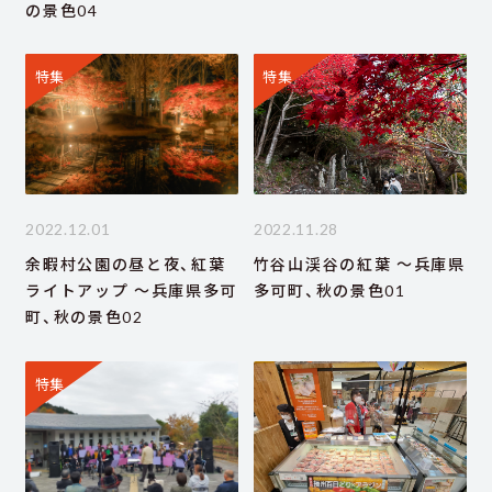
の景色04
特集
特集
2022.12.01
2022.11.28
余暇村公園の昼と夜、紅葉
竹谷山渓谷の紅葉 ～兵庫県
ライトアップ ～兵庫県多可
多可町、秋の景色01
町、秋の景色02
特集