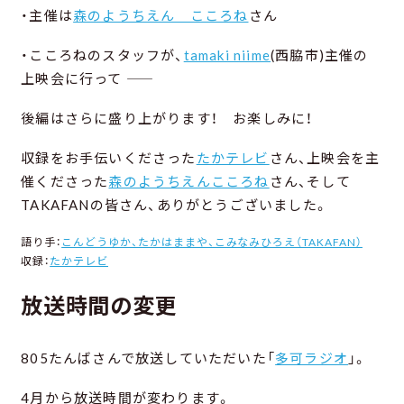
・主催は
森のようちえん こころね
さん
・こころねのスタッフが、
tamaki niime
(西脇市)主催の
上映会に行って ――
後編はさらに盛り上がります！ お楽しみに！
収録をお手伝いくださった
たかテレビ
さん、上映会を主
催くださった
森のようちえんこころね
さん、そして
TAKAFANの皆さん、ありがとうございました。
語り手：
こんどうゆか、たかはままや、こみなみひろえ（TAKAFAN）
収録：
たかテレビ
放送時間の変更
805たんばさんで放送していただいた「
多可ラジオ
」。
4月から放送時間が変わります。