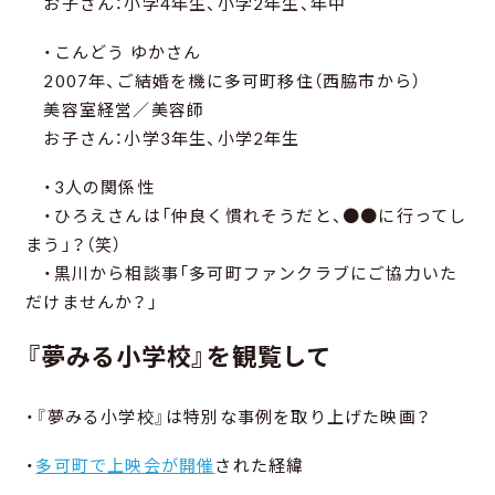
お子さん：小学4年生、小学2年生、年中
・こんどう ゆかさん
2007年、ご結婚を機に多可町移住（西脇市から）
美容室経営／美容師
お子さん：小学3年生、小学2年生
・3人の関係性
・ひろえさんは「仲良く慣れそうだと、●●に行ってし
まう」？（笑）
・黒川から相談事「多可町ファンクラブにご協力いた
だけませんか？」
『夢みる小学校』を観覧して
・『夢みる小学校』は特別な事例を取り上げた映画？
・
多可町で上映会が開催
された経緯