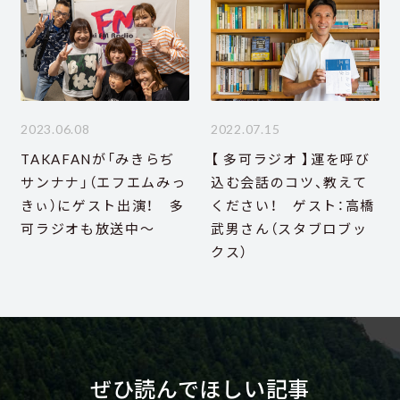
2023.06.08
2022.07.15
TAKAFANが「みきらぢ
【 多可ラジオ 】運を呼び
サンナナ」（エフエムみっ
込む会話のコツ、教えて
きぃ）にゲスト出演！ 多
ください！ ゲスト：高橋
可ラジオも放送中～
武男さん（スタブロブッ
クス）
ぜひ読んでほしい記事