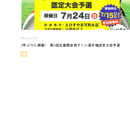
2022.07.11
3年ぶりに開催！ 第3回北播磨金魚すくい選手権認定大会予選
行く