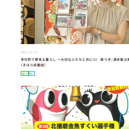
2022.11.15
多可町で夢見る暮らし ～大切な人たちと共に02 語り手：清水亜沙
（きはら呉服店）
暮らす
買う