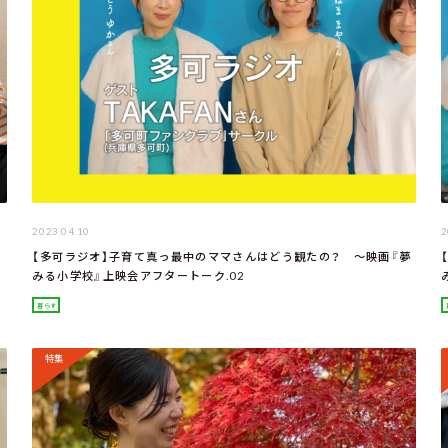
2023.04.10
2
【多可ラジオ】子育て真っ最中のママさんはどう観たの？ ～映画『夢
みる小学校』上映会アフタートーク.02
暮らす
特集