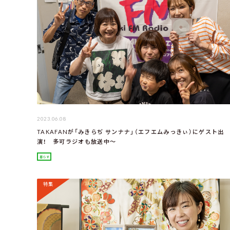
2023.06.08
TAKAFANが「みきらぢ サンナナ」（エフエムみっきぃ）にゲスト出
演！ 多可ラジオも放送中～
暮らす
特集