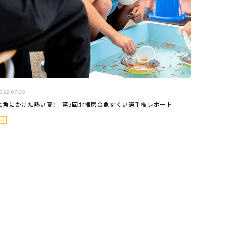
022.07.28
金魚にかけた熱い夏！ 第3回北播磨金魚すくい選手権レポート
行く