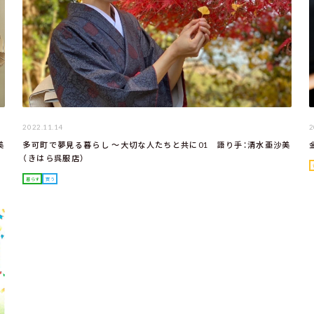
2022.11.14
2
美
多可町で夢見る暮らし ～大切な人たちと共に01 語り手：清水亜沙美
（きはら呉服店）
暮らす
買う