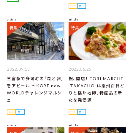
行く
買う
article
article
特集
特集
2022.09.13
2022.06.25
三宮駅で多可町の「森と卵」
祝、開店！ TORI MARCHE
をアピール ～KOBE new
-TAKACHO-は播州百日ど
WORLDチャレンジマルシ
りと播州地卵、特産品の新
ェ
たな発信源
行く
買う
行く
買う
article
article