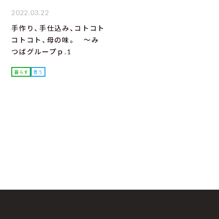
2022.03.22
手作り、手仕込み、コトコト
コトコト、母の味。 ～み
つばグループｐ.1
暮らす
買う