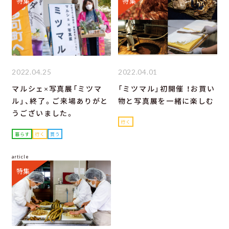
特集
特集
2022.04.25
2022.04.01
マルシェ×写真展「ミツマ
「ミツマル」初開催 ！お買い
ル」、終了。ご来場ありがと
物と写真展を一緒に楽しむ
うございました。
行く
暮らす
行く
買う
article
特集