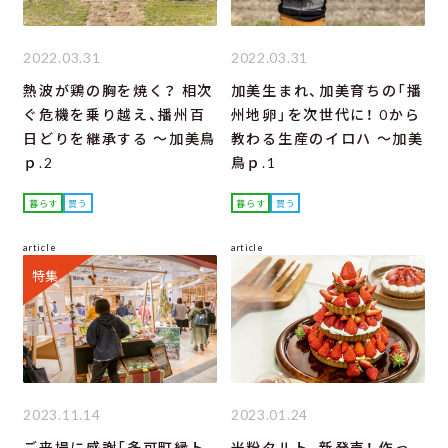
2022.03.31
2022.03.31
熱波が鶏の胸を焼く？ 相次
加美生まれ、加美育ちの「播
ぐ危機を乗り越え、播州百
州地卵」を次世代に！ 0から
日どりを継承する ～加美鳥
教わる生産のイロハ ～加美
ｐ.2
鳥ｐ.1
暮らす
買う
暮らす
買う
article
article
特集
2023.11.14
2023.01.24
ご来場に感謝「多可町縁ト
米粉タルト、新発売！ 作っ