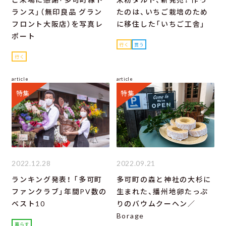
ランス」（無印良品 グラン
たのは、いちご栽培のため
フロント大阪店）を写真レ
に移住した「いちご工舎」
ポート
行く
買う
行く
article
article
特集
特集
2022.12.28
2022.09.21
ランキング発表！ 「多可町
多可町の森と神社の大杉に
ファンクラブ」年間PV数の
生まれた、播州地卵たっぷ
ベスト10
りのバウムクーヘン／
Borage
暮らす