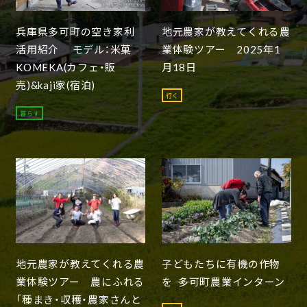
兵庫県多可町の空き家利
地元農家が教えてくれる農
活用紹介 モデル：米菓
業体験ツアー 2025年1
KOMEKA(カフェ・販
月18日
売)&kaji家(宿泊)
行く
暮らす
地元農家が教えてくれる農
子どもたちに有機の作物
業体験ツアー 農にふれる
を ―― 多可町農業インターン
「種まき・収穫・農家さんと