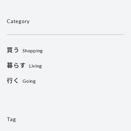
Category
買う
Shopping
暮らす
Living
行く
Going
Tag