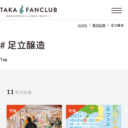
HOME
>
取材記事
>
足立醸造
# 足立醸造
Tag
11
件の記事
特集
特集