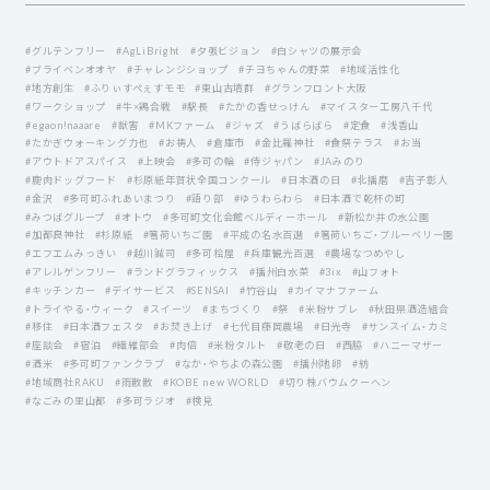
#グルテンフリー
#AgLiBright
#夕張ビジョン
#白シャツの展示会
#ブライベンオオヤ
#チャレンジショップ
#チヨちゃんの野菜
#地域活性化
#地方創生
#ふりぃすぺぇすモモ
#東山古墳群
#グランフロント大阪
#ワークショップ
#牛×鶏合戦
#駅長
#たかの香せっけん
#マイスター工房八千代
#egaon!naaare
#獣害
#MKファーム
#ジャズ
#うばらばら
#定食
#浅香山
#たかぎウォーキング力也
#お祷人
#倉庫市
#金比羅神社
#食祭テラス
#お当
#アウトドアスパイス
#上映会
#多可の輪
#侍ジャパン
#JAみのり
#鹿肉ドッグフード
#杉原紙年賀状全国コンクール
#日本酒の日
#北播磨
#吉子彰人
#金沢
#多可町ふれあいまつり
#語り部
#ゆうわらわら
#日本酒で乾杯の町
#みつばグループ
#オトウ
#多可町文化会館ベルディーホール
#新松か井の水公園
#加都良神社
#杉原紙
#箸荷いちご園
#平成の名水百選
#箸荷いちご・ブルーベリー園
#エフエムみっきい
#越川誠司
#多可桧屋
#兵庫観光百選
#農場なつめやし
#アレルゲンフリー
#ランドグラフィックス
#播州白水菜
#3ix
#山フォト
#キッチンカー
#デイサービス
#SENSAI
#竹谷山
#カイマナファーム
#トライやる・ウィーク
#スイーツ
#まちづくり
#祭
#米粉サブレ
#秋田県酒造組合
#移住
#日本酒フェスタ
#お焚き上げ
#七代目藤岡農場
#日光寺
#サンスイム・カミ
#座談会
#宿泊
#繊維部会
#肉倍
#米粉タルト
#敬老の日
#西脇
#ハニーマザー
#酒米
#多可町ファンクラブ
#なか・やちよの森公園
#播州地卵
#紡
#地域商社RAKU
#雨散散
#KOBE new WORLD
#切り株バウムクーヘン
#なごみの里山都
#多可ラジオ
#検見