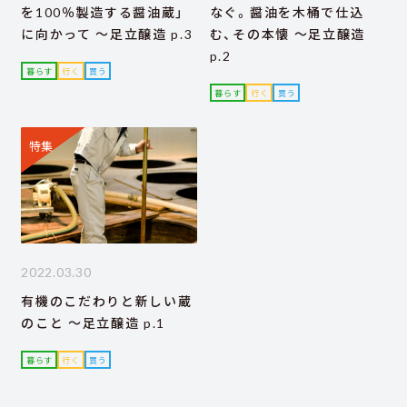
を100％製造する醤油蔵」
なぐ。醤油を木桶で仕込
に向かって ～足立醸造 p.3
む、その本懐 ～足立醸造
p.2
暮らす
行く
買う
暮らす
行く
買う
特集
2022.03.30
有機のこだわりと新しい蔵
のこと ～足立醸造 p.1
暮らす
行く
買う