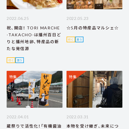
2022.06.25
2022.05.23
祝、開店！ TORI MARCHE
☆5月の特産品マルシェ☆
-TAKACHO-は播州百日ど
行く
買う
りと播州地卵、特産品の新
たな発信源
行く
買う
特集
特集
2022.04.01
2022.03.31
蔵祭りで活性化！「有機醤油
本物を受け継ぎ、未来につ