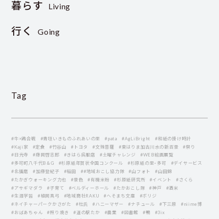
暮らす
Living
行く
Going
Tag
#牛×鶏合戦
#青垣いきものふれあいの里
#pata
#AgLiBright
#和紙の掛け時計
#Kaji家
#定食
#竹谷山
#トヨタ
#文殊菩薩
#東はりま加古川水の新百景
#祭り
#日光寺
#藤岡啓志郎
#きはら呉服店
#土曜チャレンジ
#WEB絵画展覧
#多可町八千代B＆G
#杉原紙年賀状全国コンクール
#杉原紙の里・多可
#デイサービス
#北播磨
#加藤登紀子
#稲田
##地域おこし協力隊
#山フォト
#山田錦
#たかぎウォーキング力也
#景色
#有機米粉
#杉原紙研究所
#イベント
#さくら
#アサギマダラ
#子育て
#ベルディーホール
#たかおこし隊
#神戸
#酒米
#生涯学習
#植岡真弓
#地域商社RAKU
#へそまち文庫
#ボリジ
#ネイチャーパークかさがた
#杜氏
#ハニーマザー
#ナチュール
#下三原
#niime博
#おばあちゃん
#照り焼き
#道の駅たか
#農業
#図書館
#鴨
#3ix