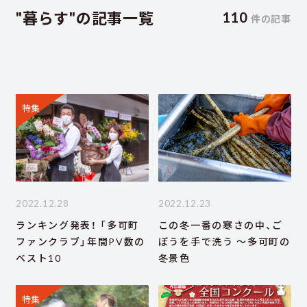
"暮らす"の記事一覧
110
件の記事
特集
2022.12.28
2022.12.23
ランキング発表！ 「多可町
この冬一番の寒さの中、ご
ファンクラブ」年間PV数の
ぼうを手で洗う ～多可町の
ベスト10
冬景色
特集