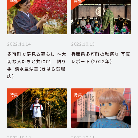
特集
特集
2022.11.14
2022.10.13
多可町で夢見る暮らし ～大
兵庫県多可町の秋祭り 写真
切な人たちと共に01 語り
レポート（2022年）
手：清水亜沙美（きはら呉服
店）
特集
特集
2022.10.12
2022.10.11