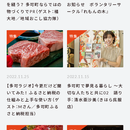
を縫う？ 多可町ならではの
お知らせ ボランタリーサ
物づくりでPR（ゲスト：橘
ークル『れもんの木』
大地／地域おこし協力隊）
特集
特集
2022.11.25
2022.11.15
【多可ラジオ】今更だけど聞
多可町で夢見る暮らし ～大
いてみた！ ふるさと納税の
切な人たちと共に02 語り
仕組みと上手な使い方（ゲ
手：清水亜沙美（きはら呉服
スト：Mさん／多可町ふる
店）
さと納税担当）