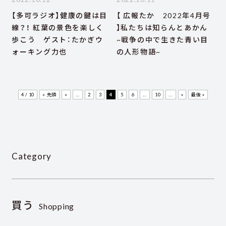
【多可ラジオ】健康の鍵は目
【 広報たか 2022年4月号
線？！ 紅葉の景色を楽しく
】私たちは知らんとあかん
歩こう ゲスト：たかぎウ
~戦争の中で生きた青い目
ォーキング力也
の人形物語~
4 / 10
« 先頭
«
...
2
3
4
5
6
...
10
...
»
最後 »
Category
買う
Shopping