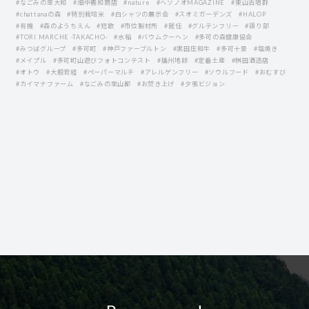
#なごみの里大和
#畑中義和商店
#nature
#ヘソノオMAGAZINE
#東山古墳群
#chattanaの森
#特別栽培米
#白シャツの展示会
#スオミガーデンズ
#HALOP
#有機
#森のようちえん
#短歌
#市位製材所
#就任
#グルテンフリー
#語り部
#TORI MARCHE -TAKACHO-
#水稲
#バウムクーヘン
#多可の森健康協会
#みつばグループ
#多可町
#神戸ファーブルトン
#黒田庄和牛
#多可十景
#塩焼き
#メイプル
#多可町山遊びフォトコンテスト
#播州地卵
#定番土産
#桝田酒造店
#オトウ
#大般若経
#ペーパーマルチ
#アレルゲンフリー
#ソウルフード
#おむすび
#カイマナファーム
#なごみの里山都
#お焚き上げ
#夕張ビジョン