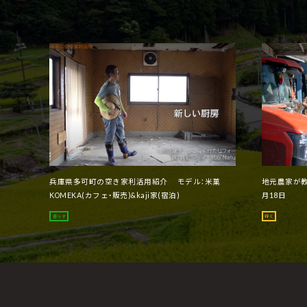
兵庫県多可町の空き家利活用紹介 モデル：米菓
地元農家が教
KOMEKA(カフェ・販売)&kaji家(宿泊)
月18日
暮らす
行く