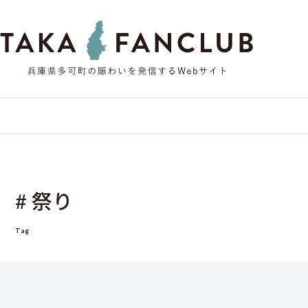
# 祭り
Tag