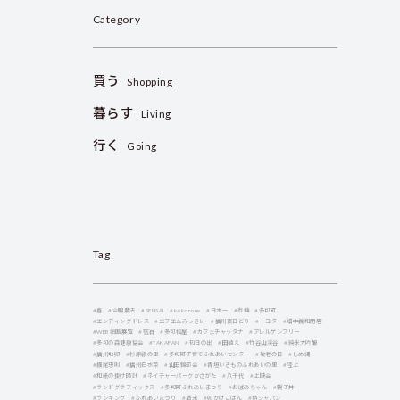
Category
買う
Shopping
暮らす
Living
行く
Going
Tag
#春
#合鴨農法
#SENSAI
#kokorone
#日本一
#有機
#多可町
#エンディングドレス
#エフエムみっきい
#播州百日どり
#トヨタ
#畑中義和商店
#WEB絵画展覧
#宿泊
#多可桧屋
#カフェチャッタナ
#アレルゲンフリー
#多可の森健康協会
#TAKAFAN
#初日の出
#田植え
#竹谷山渓谷
#純米大吟醸
#播州地卵
#杉原紙の里
#多可町子育てふれあいセンター
#敬老の日
#しめ縄
#横尾忠則
#播州白水菜
#山田錦部会
#青垣いきものふれあいの里
#陸上
#和紙の掛け時計
#ネイチャーパークかさがた
#八千代
#上映会
#ランドグラフィックス
#多可町ふれあいまつり
#おばあちゃん
#親子丼
#ランキング
#ふれあいまつり
#酒米
#卵かけごはん
#侍ジャパン