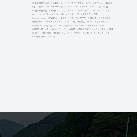
#新松か井の水公園
#日本酒フェスタ
#平成の名水百選
#ブルーメンやまと
#日光寺
#丸太の椅子づくり
#多可町の森の人
#ふりぃすぺぇすモモ
#いちご工舎
#獣害
#滞在型市民農園
#東安田
#ブックライター
#ラッピングバス
#レストラン
#祭
#TASHIKA
#丹治
#とりめしの具
#デイサービス
#吉子彰人
#短歌
#egaon!naaare
#商品開発
#加美鳥
#ブライベンオオヤ
#有機米粉
#渓流の広場
#安田製材所
#ネイチャーパーク
#正月
#きはら呉服店
#KING
#まちの駅たか
#なか・やちよの森公園
#ランチ
#繊維部会
#サギソウ
#ナチュール
#HALOP
#京都橘大学
#夏
#みつばグループ
#金黄舞
#天船巻き寿司
#いただきます
#朝市
#ZOOM
#地方創生
#特産品
#JAみのり
#ボリジ
#文殊祭り
#バウムクーヘン
#たかぎウォーキング力也