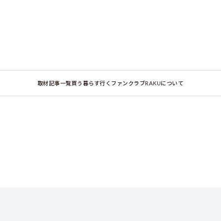
取材記事一覧
買う
暮らす
行く
ファンクラブ
RAKUについて