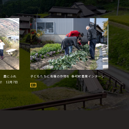
ー 農にふれ
子どもたちに有機の作物を ―― 多可町農業インターン
！ 12月7日
行く