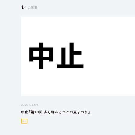
1
件の記事
2023.08.09
中止「第18回 多可町ふるさとの夏まつり」
行く