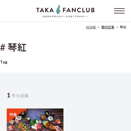
HOME
>
取材記事
>
琴紅
# 琴紅
Tag
1
件の記事
特集