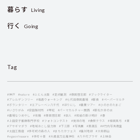
暮らす
Living
行く
Going
Tag
#神戸
#nature
#ふとん太鼓
#定点観測
#藤岡啓志郎
#ブックライター
#アレルゲンフリー
#毎週ウォーキング
#七代目藤岡農場
#駅長
#ペーパーマルチ
#ボランタリー
#エアレーベン八千代
#ほりにし
#農業ツアー
#ひのきのたまご
#いさりがみ
#安田製材所
#琴紅
#パーマカルチャー関西
#新松か井の水
#農場なつめやし
#有機
#藤岡啓志郞
#巨人
#和紙の掛け時計
#春
#上田安子服飾専門学校
#フォトコンテスト
#発祥の地
#食祭テラス
#植岡真弓
#夏
#アサギマダラ
#地域おこし協力隊
#下三原
#写真展
#黒葫玉
##竹内写真教室
#太田工務店
#多可町の森の人
#まちたかフェス
#播州地卵
#大和郡山
#egaon!naaare
#多可十景
#大歳金刀比羅神社
#八千代プラザ
#上映会