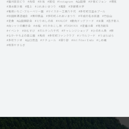
#播州百日どり
#肉倍
#お当
#就任
#Instagram
#山田穂
#夕張ビジョン
#検見
#清水亜沙美
#陸上
#ふれあいまつり
#風景
#京都橘大学
#箸荷いちご・ブルーベリー園
#マイスター工房八千代
#多可町立温水プール
#秋田県酒造組合
#無印良品
#多可町ふれあいまつり
#平成の名水百選
#竹谷山
#定食
#山田錦部会
#とりめしの具
#HALOP
#鹿肉ドッグフード
#米菓
#吉子彰人
#白シャツの展示会
#水稲
#たかおこし隊
#TASHIKA
#定番土産
#地方創生
#イベント
#おむすび
#ガルテン八千代
#チャレンジショップ
#ひの木ん魚
#祭
#なか・やちよの森公園
#馬術
#多可町ファンクラブ
#ソウルフード
#うばらばら
#多可ラジオ
#山口茂吉
#ナチュール
#語り部
#Art Fiber Endo
#しめ縄
#喫茶やすらぎ