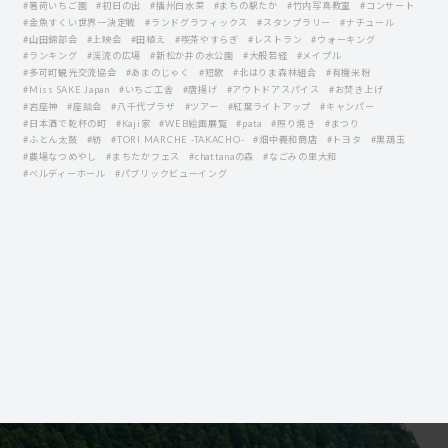
#箸荷いちご園
#初日の出
#播州白水菜
#まちの駅たか
#竹内写真教室
#コンサート
#金魚すくい世界一決定戦
#ランドグラフィックス
#スタンプラリー
#ナチュール
#山田錦部会
#上映会
#田植え
#喫茶やすらぎ
#レストラン
#ウォーキング
#ランキング
#渓流の広場
#新松か井の水公園
#大般若経
#メイプル
#多可町観光交流協会
#あまのじゃく
#短歌
#北はりま森林組合
#有機米粉
#Miss SAKE Japan
#いちご工舎
#唐揚げ
#アウトドアスパイス
#お焚き上げ
#岩座神
#座談会
#八千代プラザ
#ツアー
#紅葉ライトアップ
#キャンパー
#日本酒で乾杯の町
#Kaji家
#WEB絵画展覧
#pata
#照り焼き
#まつり
#ふとん太鼓
#紡
#TORI MARCHE -TAKACHO-
#畑中義和商店
#トヨタ
#黒葫玉
#農場なつめやし
#まちたかフェス
#chattanaの森
#なごみの里大和
#ベルディーホール
#パブリックビューイング