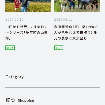
2024.02.10
2023.06.11
山田錦を世界に、多可町に
桝田酒造店（富山県）の皆さ
～シリーズ「多可町の山田
んが八千代区で田植え！ 地
錦」
元の農家と交流会も
暮らす
暮らす
Category
買う
Shopping