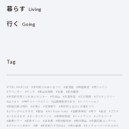
暮らす
Living
行く
Going
Tag
#TORI MARCHE
#多可町ふれあいまつり
#東安田
#桝田酒造
#侍ジャパン
#ラベンダー
#ランチ
#東山古墳群
#米菓
#定点観測
#多可町子育てふれあいセンター
#竹谷山
#生涯学習
#たか物語
#グルテンフリー
#山フォト
#神戸ファーブルトン
#山田錦発祥のまち
#リノベーション
#和紙の掛け時計
#お祷人
#文殊祭り
#多可町ふるさとの夏まつり
#ふりぃすぺぇすモモ
#宿泊
#Art Fiber Endo
#加都良神社
#祭り
#金沢
#プラザ
#いただきます
#タータンサミット
#阪神百貨店
#ジャイアンツ
#ソウルフード
#農業ツアー
#金魚すくい
#日本酒
#特別栽培米
#無印良品
#全国広報コンクール
#ブライベンオオヤ
#祭
#多可町八千代B＆G
#寺川敏博
#ネイチャーパークかさがた