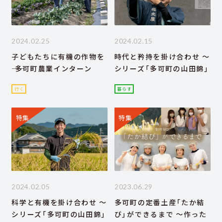
2024.02.25
2024.02.15
子どもたちに有機の作物を
時代と矜持を掛け合わせ ～
―― 多可町農業インターン
シリーズ「多可町の山田錦」
行く
暮らす
特集
特集
2024.02.05
2023.06.29
科学と有機を掛け合わせ ～
多可町の定番土産「たか結
シリーズ「多可町の山田錦」
び」ができるまで ～作った