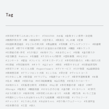
Tag
#多可町子育てふれあいセンター
#TAKAFAN
#水稲
#金魚すくい世界一決定戦
#関西学院大学
#鴨
#貴船神社
#吉子彰人
#黒葫玉
#しめ縄
#定食
#秋田県酒造組合
#なごみの里大和
#商品開発
#写真展
#アレルゲンフリー
#図書館
#白水菜
#野ウサギ銀次郎
#東はりま加古川水の新百景
#棚田
#縁トランス
#杉原紙の里・多可
#たか結び
#米粉サブレ
#あまのじゃく
#有機
#道の駅たか
#足立醸造
#nature
#北播磨
#チヨちゃんの野菜
#愛称募集
#おむすび
#コンサート
#宿泊
#フレイル
#スオミガーデンズ
#多可町の森の人
#青い目の人形
#杉原紙
#市位製材所
#オトウ
#山フォト
#移住
#喫茶やすらぎ
#杉原紙研究所
#多可ラジオ
#ふとん太鼓
#egaon!naaare
#デイサービス
#たか物語
#山田錦部会
#藤岡啓志郞
#グランフロント大阪
#こころね
#空き家
#ヴァルトコース
#たかおこし隊
#東安田
#ドウジアム
#毎週ウォーキング
#産官学連携事業
#米菓
#名水
#風景
#初日の出
#WEB絵画展覧
#山口茂吉
#妙見スカイローラー
#米粉タルト
#天船巻き寿司
#茶穀米
#Kaji家
#多可青雲の家
#金沢
#神戸
#Borage
#塩焼き
#棚田百選
#せせらぎの小径
#道の駅
#トヨペット
#Z世代
#まちの駅たか
#発祥の地
#多可町ふれあいまつり
#兵庫
#野乃鳥
#いちご工舎
#全国おじいちゃんおばあちゃん子ども絵画展
#森安木材店
#ソウルフード
#チャッタナ
#とりめしの具
#おばあちゃん
#切り株バウムクーヘン
#生涯学習
#日本酒の日
#三宮
#巨人