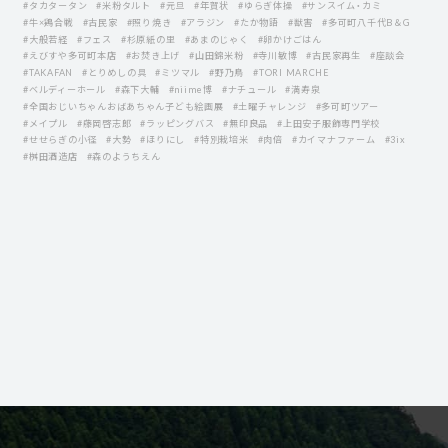
#タカタータン
#米粉タルト
#元旦
#年賀状
#ゆらぎ体操
#サンスイム・カミ
#牛×鶏合戦
#古民家
#照り焼き
#アラジン
#たか物語
#獣害
#多可町八千代B＆G
#大般若経
#フェス
#杉原紙の里
#あまのじゃく
#卵かけごはん
#えびすや多可町本店
#お焚き上げ
#山田錦米粉
#寺川敏博
#古民家再生
#座談会
#TAKAFAN
#とりめしの具
#ミツマル
#野乃鳥
#TORI MARCHE
#ベルディーホール
#森下大輔
#niime博
#ナチュール
#満寿泉
#全国おじいちゃんおばあちゃん子ども絵画展
#土曜チャレンジ
#多可町ツアー
#メイプル
#藤岡啓志郞
#ラッピングバス
#無印良品
#上田安子服飾専門学校
#せせらぎの小径
#大勢
#ほりにし
#特別栽培米
#肉倍
#カイマナファーム
#3ix
#桝田酒造店
#森のようちえん