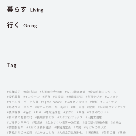
暮らす
Living
行く
Going
Tag
#高橋武男
#越川誠司
#多可町中央公園
#WEB絵画展覧
#全国広報コンクール
#愛称募集
#インターン
#朝市
#東安田
#無農薬野菜
#多可ラジオ
#山フォト
#ラベンダーパーク多可
#egaon!naaare
#ふれあいまつり
#就任
#レストラン
#毎週ウォーキング
#なごみの里山都
#pata
#棚田百選
#定食
#多可町ファンクラブ
#農研機構
#名水
#お当
#地域活性化
#米作り
#生機
#やまののうえん
#日本酒で乾杯の町
#播州百日どり
#スタブロブックス
#太田工務店
#ガルテン八千代
#塩焼き
#金魚すくい世界一決定戦
#道の駅杉原紙の里
#妙見山
#安田製材所
#北はりま森林組合
#車留満定食
#年間
#なごみの里大和
#新松か井の水公園
#たかおこし隊
#大歳金刀比羅神社
#横尾忠則
#敬老の日
#駅長