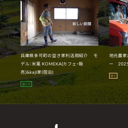
兵庫県多可町の空き家利活用紹介 モ
地元農家
デル：米菓 KOMEKA(カフェ・販
ー 202
売)&kaji家(宿泊)
行く
暮らす