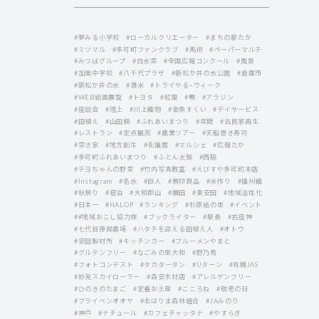
#夢みる小学校
#ローカルクリエーター
#まちの駅たか
#ミツマル
#多可町ファンクラブ
#馬術
#ペーパーマルチ
#みつばグループ
#白水菜
#全国広報コンクール
#風景
#加美中学校
#八千代プラザ
#新松か井の水公園
#倉庫市
#新松か井の水
#酒米
#トライやる・ウィーク
#WEB絵画展覧
#トヨタ
#紅葉
#鴨
#アラジン
#座談会
#陸上
#川上織物
#金魚すくい
#デイサービス
#田植え
#山田錦
#ふれあいまつり
#年間
#古民家再生
#レストラン
#定点観測
#農業ツアー
#天船巻き寿司
#空き家
#地方創生
#北播磨
#マルシェ
#広報たか
#多可町ふれあいまつり
#ふとん太鼓
#西脇
#チヨちゃんの野菜
#竹内写真教室
#えびすや多可町本店
#Instagram
#名水
#巨人
#無印良品
#米作り
#播州織
#秋祭り
#宿泊
#大和郡山
#棚田
#東安田
#地域活性化
#日本一
#HALOP
#ランキング
#杉原紙の里
#イベント
##地域おこし協力隊
#ブックライター
#駅長
#岩座神
#七代目藤岡農場
#ハタチを迎える田植え人
#オトウ
#安田製材所
#キッチンカー
#ブルーメンやまと
#グルテンフリー
#なごみの里大和
#野乃鳥
#フォトコンテスト
#タカタータン
#Uターン
#有機JAS
#妙見スカイローラー
#森安木材店
#アレルゲンフリー
#ひのきのたまご
#定番お土産
#こころね
#敬老の日
#ブライベンオオヤ
#北はりま森林組合
#JAみのり
#神戸
#ナチュール
#カフェチャッタナ
#やすらぎ