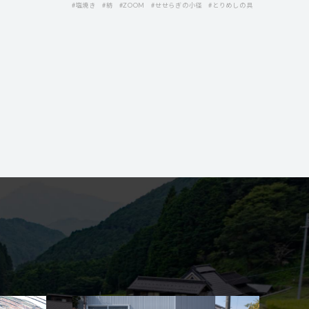
#塩焼き
#紡
#ZOOM
#せせらぎの小径
#とりめしの具