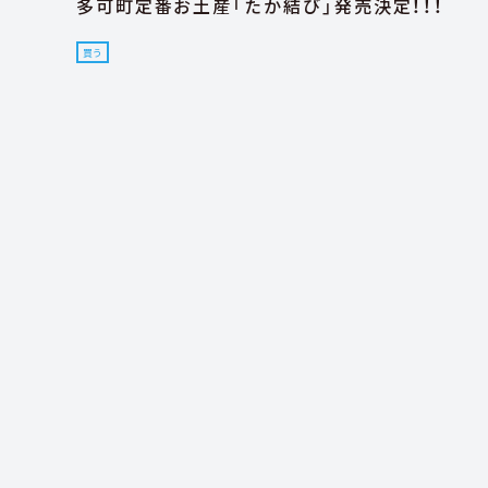
多可町定番お土産「たか結び」発売決定！！！
買う