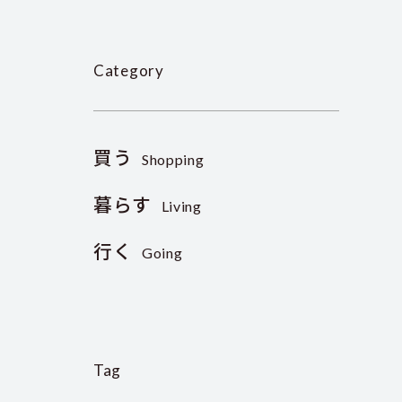
Category
買う
Shopping
暮らす
Living
行く
Going
Tag