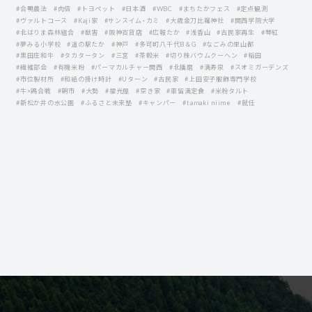
#合鴨農法
#肉倍
#トヨペット
#日本酒
#WBC
#まちたかフェス
#定点観測
#ヴァルトコース
#Kaji家
#サンスイム・カミ
#大歳金刀比羅神社
#関西学院大学
#北はりま森林組合
#獣害
#阪神百貨店
#広報たか
#浅香山
#古民家再生
#琴紅
#夢みる小学校
#道の駅たか
#神戸
#多可町八千代B＆G
#なごみの里山都
#黒田庄和牛
#タカタータン
#三宮
#茶穀米
#切り株バウムクーヘン
#稲田
#繊維部会
#有機米粉
#パーマカルチャー関西
#北播磨
#満寿泉
#スオミガーデンズ
#市位製材所
#和紙の掛け時計
#Uターン
#古民家
#上田安子服飾専門学校
#牛×鶏合戦
#朝市
#大勢
#福光屋
#空き家
#車留満定食
#米粉タルト
#新松か井の水公園
#ふるさと未来塾
#キャンパー
#tamaki niime
#就任