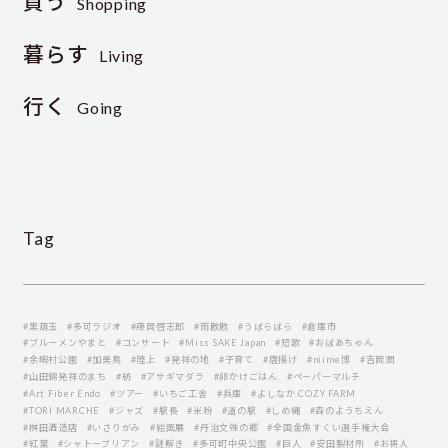
買う
Shopping
暮らす
Living
行く
Going
Tag
#黒葫玉
#多可ラジオ
#藤岡啓志郎
#雨散散
#うばらばら
#倉庫市
#ブルーメンやまと
#コンサート
#Miss SAKE Japan
#短歌
#おばあちゃん
#余暇村公園
#加美鳥
#陸上
#発祥の地
#子育て
#唐揚げ
#niime博
#吉岡潤
#山田錦発祥のまち
#紡
#アサギマダラ
#卵かけごはん
#ペーパーマルチ
#Art Fiber Endo
#ツアー
#いちご工舎
#兵庫
#よしなか COZY FARM
#TORI MARCHE
#ジャズ
#駅長
#米粉
#道の駅
#しめ縄
#森のようちえん
#桝田酒造店
#いさりがみ
#絵画展
#丹治文殊の郷
#全国金魚すくい選手権大会
#紅葉
#シャトーブリアン
#謎解き
#多可町中央公園
#巨人
#安田製材所
#お祷人