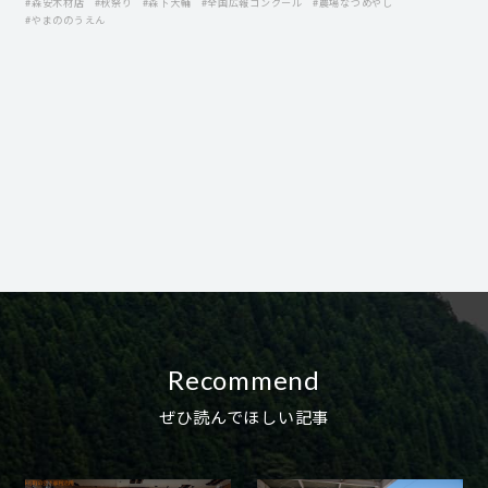
#森安木材店
#秋祭り
#森下大輔
#全国広報コンクール
#農場なつめやし
#やまののうえん
Recommend
ぜひ読んでほしい記事