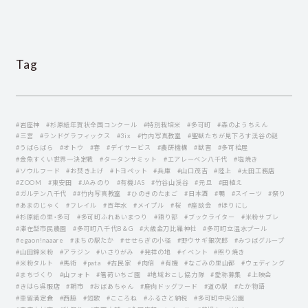
Tag
#岩座神
#杉原紙年賀状全国コンクール
#特別栽培米
#多可町
#森のようちえん
#三宮
#ランドグラフィックス
#3ix
#竹内写真教室
#聖獣たちが見下ろす渓谷の謎
#うばらばら
#オトウ
#春
#デイサービス
#農研機構
#獣害
#多可桧屋
#金魚すくい世界一決定戦
#タータンサミット
#エアレーベン八千代
#塩焼き
#ソウルフード
#お焚き上げ
#トヨペット
#兵庫
#山口茂吉
#陸上
#太田工務店
#ZOOM
#東安田
#JAみのり
#有機JAS
#竹谷山渓谷
#元旦
#田植え
#ガルテン八千代
##竹内写真教室
#ひのきのたまご
#日本酒
#鴨
#スイーツ
#祭り
#あまのじゃく
#フレイル
#百年水
#メイプル
#桜
#座談会
#ほりにし
#杉原紙の里・多可
#多可町ふれあいまつり
#語り部
#ブックライター
#米粉サブレ
#滞在型市民農園
#多可町八千代B＆G
#大歳金刀比羅神社
#多可町立温水プール
#egaon!naaare
#まちの駅たか
#せせらぎの小径
#野ウサギ銀次郎
#みつばグループ
#山田錦米粉
#アラジン
#いさりがみ
#発祥の地
#イベント
#照り焼き
#米粉タルト
#馬術
#pata
#古民家
#肉倍
#有機
#なごみの里山都
#ウェディング
#まちづくり
#山フォト
#箸荷いちご園
#地域おこし協力隊
#愛称募集
#上映会
#きはら呉服店
#朝市
#おばあちゃん
#鹿肉ドッグフード
#道の駅
#たか物語
#車留満定食
#西脇
#短歌
#こころね
#ふるさと納税
#多可町中央公園