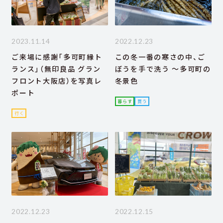
2023.11.14
2022.12.23
ご来場に感謝「多可町縁ト
この冬一番の寒さの中、ご
ランス」（無印良品 グラン
ぼうを手で洗う ～多可町の
フロント大阪店）を写真レ
冬景色
ポート
暮らす
買う
行く
2022.12.23
2022.12.15