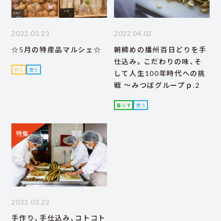
2022.05.23
2022.04.02
☆5月の特産品マルシェ☆
朝締めの播州百日どりを手
仕込み。こだわりの味、そ
行く
買う
して人生100年時代への挑
戦 ～みつばグループｐ.2
暮らす
買う
特集
2022.03.22
手作り、手仕込み、コトコト