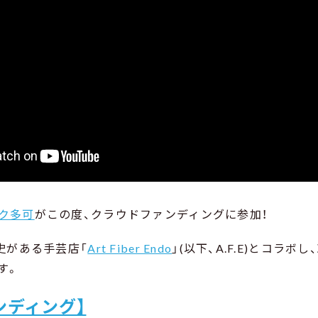
ク多可
がこの度、クラウドファンディングに参加！
史がある手芸店「
Art Fiber Endo
」(以下、A.F.E)とコラ
す。
ンディング】