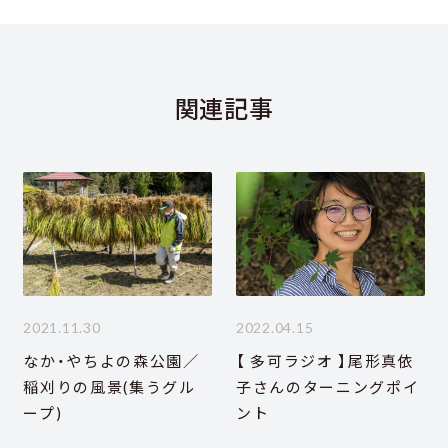
関連記事
2021.11.30
2022.04.15
なか・やちよの森公園／
【 多可ラジオ 】尾形真依
稲刈りの風景(集うグル
子さんのターニングポイ
ープ)
ント