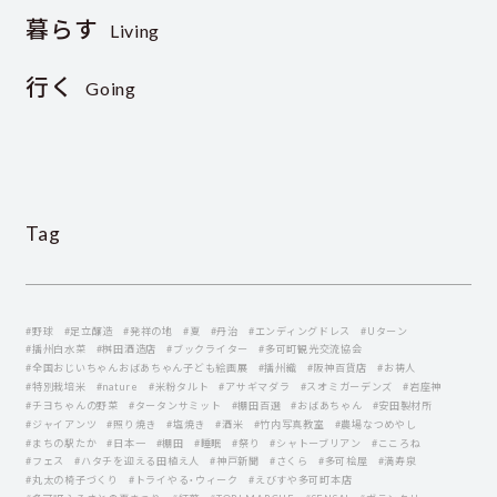
暮らす
Living
行く
Going
Tag
#野球
#足立醸造
#発祥の地
#夏
#丹治
#エンディングドレス
#Uターン
#播州白水菜
#桝田酒造店
#ブックライター
#多可町観光交流協会
#全国おじいちゃんおばあちゃん子ども絵画展
#播州織
#阪神百貨店
#お祷人
#特別栽培米
#nature
#米粉タルト
#アサギマダラ
#スオミガーデンズ
#岩座神
#チヨちゃんの野菜
#タータンサミット
#棚田百選
#おばあちゃん
#安田製材所
#ジャイアンツ
#照り焼き
#塩焼き
#酒米
#竹内写真教室
#農場なつめやし
#まちの駅たか
#日本一
#棚田
#睡眠
#祭り
#シャトーブリアン
#こころね
#フェス
#ハタチを迎える田植え人
#神戸新聞
#さくら
#多可桧屋
#満寿泉
#丸太の椅子づくり
#トライやる・ウィーク
#えびすや多可町本店