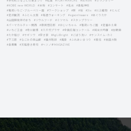
#多可町ふるさとの夏まつり
#紅葉
#TORI MARCHE
#SENSAI
#ボランタリー
#KOBE new WORLD
#米粉
#コンサート
#名水
#貴船神社
#箸荷いちご・ブルーベリー園
#ワークショップ
#祭
#桜
#3ix
#川上織物
#とんど
#定点観測
#ふとん太鼓
#毎週ウォーキング
#egaon!naaare
#あぐりたか
#山田錦発祥のまち
#ソウルフード
#ミツマル
#スタンプラリー
#パーマカルチャー関西
#藤岡啓志郎
#おじいちゃん
#箸荷いちご園
#定番お土産
#いちご工舎
#寺川敏博
#八千代プラザ
#全国広報コンクール
#純米大吟醸
#白鶴錦
#たか結び
#サギソウ
#空き家
#AgLiBright
#ごぼう洗い
#サンスイム・カミ
#下三原
#なごみの里山都
#播州地卵
#風景
#ふれあいまつり
#就任
#翁田大勢
#金黄舞
#天船巻き寿司
#ヘソノオMAGAZINE