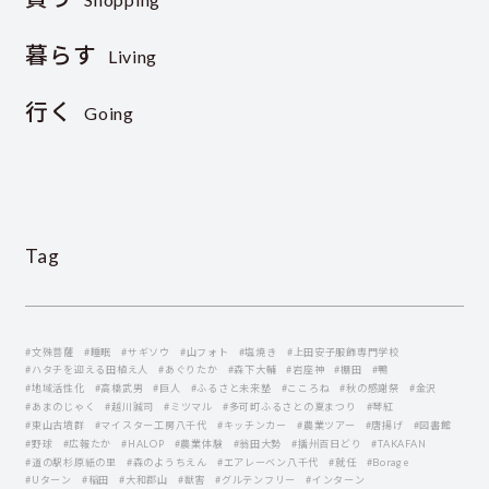
暮らす
Living
行く
Going
Tag
#文殊菩薩
#睡眠
#サギソウ
#山フォト
#塩焼き
#上田安子服飾専門学校
#ハタチを迎える田植え人
#あぐりたか
#森下大輔
#岩座神
#棚田
#鴨
#地域活性化
#高橋武男
#巨人
#ふるさと未来塾
#こころね
#秋の感謝祭
#金沢
#あまのじゃく
#越川誠司
#ミツマル
#多可町ふるさとの夏まつり
#琴紅
#東山古墳群
#マイスター工房八千代
#キッチンカー
#農業ツアー
#唐揚げ
#図書館
#野球
#広報たか
#HALOP
#農業体験
#翁田大勢
#播州百日どり
#TAKAFAN
#道の駅杉原紙の里
#森のようちえん
#エアレーベン八千代
#就任
#Borage
#Uターン
#稲田
#大和郡山
#獣害
#グルテンフリー
#インターン