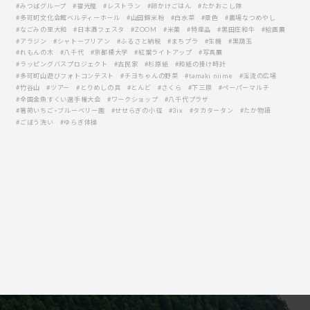
#みつばグループ
#福光屋
#レストラン
#卵かけごはん
#たかおこし隊
#多可町文化会館ベルディーホール
#山田錦米粉
#白水菜
#景色
#農場なつめやし
#なごみの里大和
#日本酒フェスタ
#ZOOM
#米菓
#特産品
#黒田庄和牛
#絵画展
#アラジン
#シャトーブリアン
#ふるさと納税
#まちプラ
#生機
#黒葫玉
#れもんの木
#八千代
#京都橘大学
#紅葉ライトアップ
#写真展
#ラッピングバスプロジェクト
#古民家
#杉原紙
#和紙の掛け時計
#多可町山遊びフォトコンテスト
#チヨちゃんの野菜
#tamaki niime
#渓流の広場
#竹谷山
#ツアー
#とりめしの具
#とんど
#さくら
#下三原
#ペーパーマルチ
#全国金魚すくい選手権大会
#ワークショップ
#八千代プラザ
#箸荷いちご・ブルーベリー園
#せせらぎの小径
#3ix
#タカタータン
#たか物語
#ごぼう洗い
#ゆらぎ体操