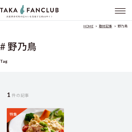
HOME
>
取材記事
>
野乃鳥
# 野乃鳥
Tag
1
件の記事
特集